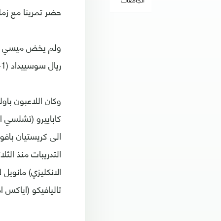
حضر تمرينا مع زمل
ريال سوسييداد (1-صفر) في الدوري.
وكان اللاعبون باو
كاباييرو (تشلسي ا
الى كريستيان بافون
التدريبات منذ الثل
الانكليزي) مانويل
تاليافيكو (اياكس ا