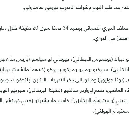
ائه بعد ظهر اليوم بإشراف المدرب خورخي سامباولي.
ولم يخض ميسي هداف الدوري الاسباني برصيد 
لو ديبالا (يوفنتوس الايطالي)، جيوفاني لو سيلسو (باريس سان جرم
لانكليزي)، سيرخيو روميرو وماركوس روخو (كلاهما مانشستر يونايتد 
 (بوكا جونيورز) وصلوا الى مقر التدريبات الاثنين ليلتحقوا بمجم
اثاء الماضي، تضم إدواردو سالفيو (بنفيكا البرتغالي)، سيرخيو اغو
 لانزيني (وست هام الانكليزي)، خافيير ماسشيرانو (هيبي فورتشن 
مستردام الهولني).