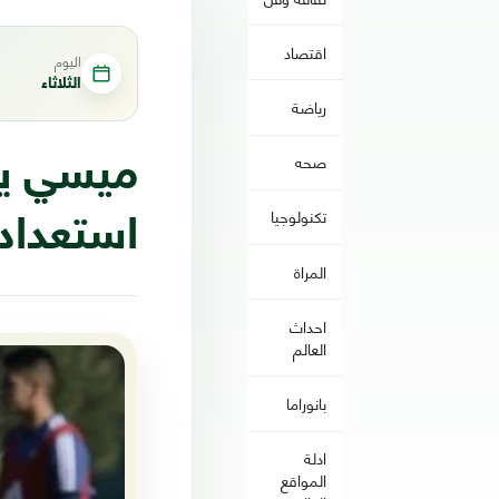
اقتصاد
اليوم
الثلاثاء
رياضة
صحه
ميسي يلت
تكنولوجيا
استعداداً 
المراة
احداث
العالم
بانوراما
ادلة
المواقع