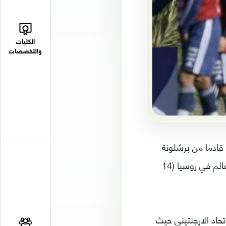
الكليات
والتخصصات
قادما من برشلونة
الثلاثاء، حيث التحق بتدريبات منتخب بلاده الذي يستعد لخوض غمار نهائيات كأس العالم في روسيا (14
حاد الارجنتيني حيث