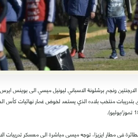
لارجنتين ونجم برشلونة الاسباني ليونيل ميسي الى بوينس ايرس 
ائرة في مطار ايزيزا، توجه ميسي مباشرة الى معسكر تدريبات الات