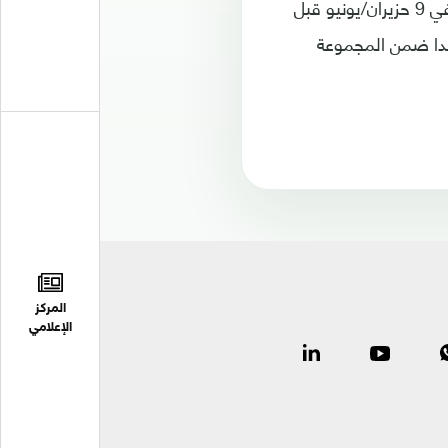
ويخوض المنتخب الارجنتيني مباراتين وديتين ضد هايتي في 29 الحالي، ثم اسرائيل في 9 حزيران/يونيو قبل
ي 16 حزيران/يونيو ضد ايسلندا ضمن المجموعة
المركز
الإعلامي