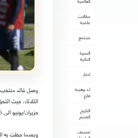
العالمية
مقالات
علمية
مجتمع
السيرة
الذاتية
اخبار
وصل قائد منتخب ا
ا.د وهيبة
فارع
التاريخ
حزيران/يونيو الى 15 تموز/يوليو).
القديم
تصنيف
وبعدما حطت به الط
الجامعات