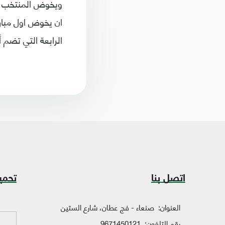
الرابعة التي تضم أي
اتصل بنا
تحمي
العنوان:
صنعاء - فج عطان، شارع الستين
رقم التلفون:
9671450121