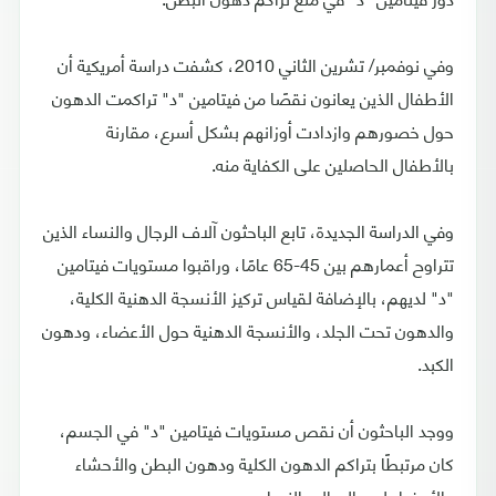
وفي نوفمبر/ تشرين الثاني 2010، كشفت دراسة أمريكية أن
الأطفال الذين يعانون نقصًا من فيتامين "د" تراكمت الدهون
حول خصورهم وازدادت أوزانهم بشكل أسرع، مقارنة
بالأطفال الحاصلين على الكفاية منه.
وفي الدراسة الجديدة، تابع الباحثون آلاف الرجال والنساء الذين
تتراوح أعمارهم بين 45-65 عامًا، وراقبوا مستويات فيتامين
"د" لديهم، بالإضافة لقياس تركيز الأنسجة الدهنية الكلية،
والدهون تحت الجلد، والأنسجة الدهنية حول الأعضاء، ودهون
الكبد.
ووجد الباحثون أن نقص مستويات فيتامين "د" في الجسم،
كان مرتبطًا بتراكم الدهون الكلية ودهون البطن والأحشاء
والأعضاء لدى الرجال والنساء.