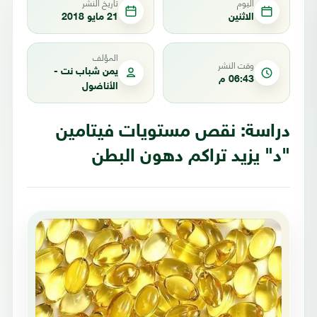
اليوم
تاريخ النشر
الاثنين
21 مايو 2018
المؤلف
وقت النشر
يمن شباب نت -
06:43 م
الأناضول
دراسة: نقص مستويات فيتامين
"د" يزيد تراكم دهون البطن