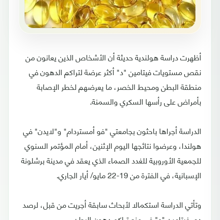
أظهرت دراسة هولندية حديثة أن الأشخاص الذين يعانون من
نقص مستويات فيتامين "د" أكثر عرضة لتراكم الدهون في
منطقة البطن ومحيط الخصر، ما يعرضهم لخطر الإصابة
بأمراض على رأسها السكري والسمنة.
الدراسة أجراها باحثون بجامعتي "فو أمستردام" و"لايدن" في
هولندا، وعرضوا نتائجها اليوم الإثنين، أمام المؤتمر السنوي
للجمعية الأوروبية للغدد الصماء الذي يعقد في مدينة برشلونة
الإسبانية، في الفترة من 19-22 مايو/ أيار الجاري.
وتأتي الدراسة استكمالا لأبحاث سابقة أجريت من قبل، لرصد
دور فيتامين "د" في منع تراكم دهون البطن.