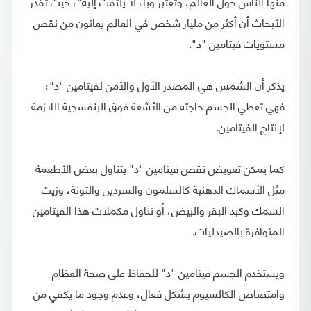
منها الناس حول العالم، وتعتبر وباء لا يلتفت إليه"، حيث تقدر
الأبحاث أن أكثر من مليار شخص في العالم يعانون من نقص
مستويات فيتامين "د".
يذكر أن الشمس هي المصدر الأول والآمن لفيتامين "د"؛
فهي تعطي الجسم حاجته من الأشعة فوق البنفسجية اللازمة
لإنتاج الفيتامين.
كما يمكن تعويض نقص فيتامين "د" بتناول بعض الأطعمة
مثل الأسماك الدهنية كالسلمون والسردين والتونة، وزيت
السمك وكبد البقر والبيض، أو تناول مكملات هذا الفيتامين
المتوافرة بالصيدليات.
ويستخدم الجسم فيتامين "د" للحفاظ على صحة العظام
وامتصاص الكالسيوم بشكل فعال، وعدم وجود ما يكفي من