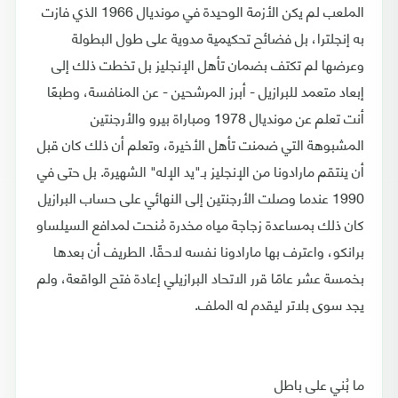
الملعب لم يكن الأزمة الوحيدة في مونديال 1966 الذي فازت
به إنجلترا، بل فضائح تحكيمية مدوية على طول البطولة
وعرضها لم تكتف بضمان تأهل الإنجليز بل تخطت ذلك إلى
إبعاد متعمد للبرازيل - أبرز المرشحين - عن المنافسة، وطبعًا
أنت تعلم عن مونديال 1978 ومباراة بيرو والأرجنتين
المشبوهة التي ضمنت تأهل الأخيرة، وتعلم أن ذلك كان قبل
أن ينتقم مارادونا من الإنجليز بـ"يد الإله" الشهيرة. بل حتى في
1990 عندما وصلت الأرجنتين إلى النهائي على حساب البرازيل
كان ذلك بمساعدة زجاجة مياه مخدرة مُنحت لمدافع السيلساو
برانكو، واعترف بها مارادونا نفسه لاحقًا. الطريف أن بعدها
بخمسة عشر عامًا قرر الاتحاد البرازيلي إعادة فتح الواقعة، ولم
يجد سوى بلاتر ليقدم له الملف.
ما بُني على باطل