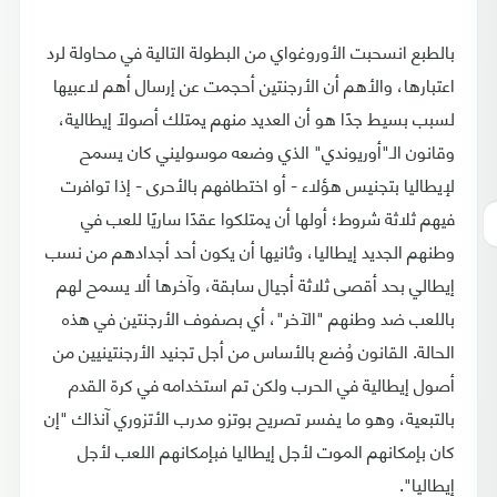
بالطبع انسحبت الأوروغواي من البطولة التالية في محاولة لرد
اعتبارها، والأهم أن الأرجنتين أحجمت عن إرسال أهم لاعبيها
لسبب بسيط جدًا هو أن العديد منهم يمتلك أصولًا إيطالية،
وقانون الـ"أوريوندي" الذي وضعه موسوليني كان يسمح
لإيطاليا بتجنيس هؤلاء - أو اختطافهم بالأحرى - إذا توافرت
فيهم ثلاثة شروط؛ أولها أن يمتلكوا عقدًا ساريًا للعب في
وطنهم الجديد إيطاليا، وثانيها أن يكون أحد أجدادهم من نسب
إيطالي بحد أقصى ثلاثة أجيال سابقة، وآخرها ألا يسمح لهم
باللعب ضد وطنهم "الآخر"، أي بصفوف الأرجنتين في هذه
الحالة. القانون وُضع بالأساس من أجل تجنيد الأرجنتينيين من
أصول إيطالية في الحرب ولكن تم استخدامه في كرة القدم
بالتبعية، وهو ما يفسر تصريح بوتزو مدرب الأتزوري آنذاك "إن
كان بإمكانهم الموت لأجل إيطاليا فبإمكانهم اللعب لأجل
إيطاليا".