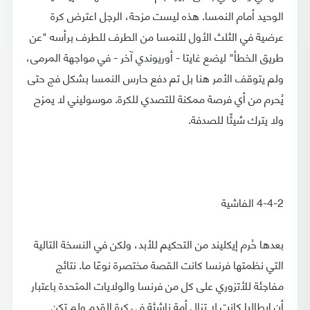
الوحيد أمام النمسا. هذه ليست مزحة، الرجل اعترض كرة
عرضية في الثلث الأول للنمسا من الطرف للطرف برأسه "عن
طريق الخطأ" ليضع غايتا - أوريوندي آخر - في مواجهة المرمى،
ولم يتوقف الأمر هنا بل تم دفع حارس النمسا بشكل فج حتى
يُحرم من أي فرصة ممكنة للتصدي للكرة. موسوليني لا يمزح
ولا يترك شيئًا للصدفة.
4-4-2 الفاشية
بعدها حُرم إيكليند من التحكيم للأبد، ولكن في النسخة التالية
التي نظمتها فرنسا كانت القصة مختصرة نوعًا ما. نتائج
مفاجئة للأتزوري على كل من فرنسا والولايات المتحدة باعتبار
أن إيطاليا كانت لا تزال أمة ناشئة في كرة القدم ولم تكن