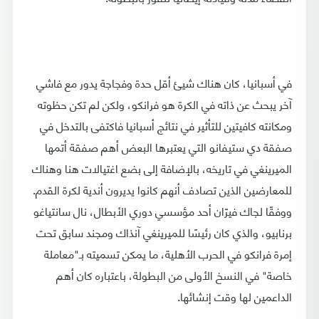
في أسبانيا، كان هناك شيئ أقل حدة وفجاجة يدور مع فاشي
آخر يبحث عن ذاته في الكرة هو فرانكو، ولكن لم تكن حظوته
ومكانته كافيتين للتأثير في نتائج أسبانيا فاكتفى بالتدخل في
صفقة دي ستيفانو التي يعتبرها البعض أهم صفقة أتمها
الميرينغي في تاريخه، بالإضافة إلى بضع اغتيالات هنا وهناك
للمعارضين الذين تصادف أنهم كانوا يديرون أندية لكرة القدم.
ووفقًا لجاك فيرّان أحد مؤسسي دوري الأبطال، نال سانتياغو
برنابيو، والذي كان رئيسًا للميرينغي آنذاك ومجند سابق تحت
إمرة فرانكو في الحرب الأهلية، ما يمكن تسميته بـ"معاملة
خاصة" في النسخ الأولى من البطولة، باعتباره كان أهم
الداعمين لها وقت إنشائها.