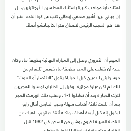
تمتلك أية مواهب كبيرة باستثناء المجنسين الأرجنتينيين، بل
إن جياني بريرا أشهر صحفي إيطالي كتب عن كرة القدم اعتبر أن
هذا هو السبب الرئيس لاعتناق فكر الكاتيناتشو أصلًا.
المهم أن الأتزوري وصل إلى المباراة النهائية بطريقة ما، وكان
عليه أن يتغلب على المجر بطريقة ما، فوصل تليغرام من
موسوليني للاعبين قبل المباراة يقول "الانتصار أو الموت".
تلك لم تكن عبارة مجازية، وقيل إن الطليان توسلوا للمجريين
لترك المباراة بعد أن تعادلوا 1-1، وعقب ذلك انهزمت المجر
بعد أن تلقت ثلاثة أهداف سهلة وخرج الحارس أنتال زابو
ليقول إنه قبل أربعة أهداف ولكنه أنقذ حياتهم، ناهيك عن
القصة المريبة لخروج روسّي من السجن في 1982 قبل
انقضاء مدته وقيادته إيطاليا للفوز بالبطولة.