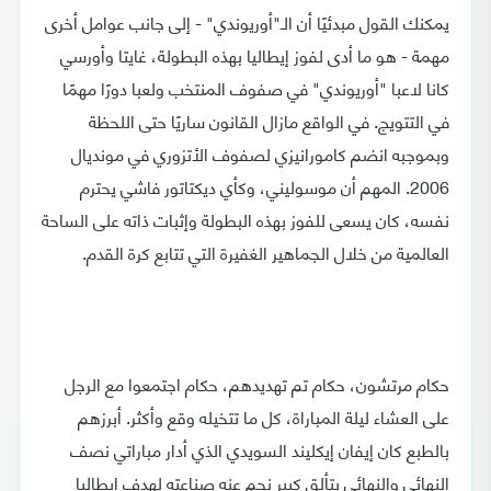
يمكنك القول مبدئيًا أن الـ"أوريوندي" - إلى جانب عوامل أخرى
مهمة - هو ما أدى لفوز إيطاليا بهذه البطولة، غايتا وأورسي
كانا لاعبا "أوريوندي" في صفوف المنتخب ولعبا دورًا مهمًا
في التتويج. في الواقع مازال القانون ساريًا حتى اللحظة
وبموجبه انضم كامورانيزي لصفوف الأتزوري في مونديال
2006. المهم أن موسوليني، وكأي ديكتاتور فاشي يحترم
نفسه، كان يسعى للفوز بهذه البطولة وإثبات ذاته على الساحة
العالمية من خلال الجماهير الغفيرة التي تتابع كرة القدم.
حكام مرتشون، حكام تم تهديدهم، حكام اجتمعوا مع الرجل
على العشاء ليلة المباراة، كل ما تتخيله وقع وأكثر. أبرزهم
بالطبع كان إيفان إيكليند السويدي الذي أدار مباراتي نصف
النهائي والنهائي بتألق كبير نجم عنه صناعته لهدف إيطاليا