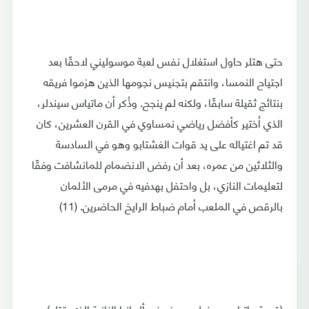
حتى هتلر حاول استغلال نفس لعبة موسوليني لاحقًا بعد
اجتياح النمسا، وانتقم بتجنيس نجومها الذين هزموا فريقه
بنتائج ثقيلة سابقًا، ولكنه لم ينجح. وذُكر أن ماتياس سيندلر،
الذي اُختير كأفضل رياضي نمساوي في القرن العشرين، كان
قد تم اغتياله على يد قوات الغشتابو وهو في السادسة
والثلاثين من عمره، بعد أن رفض الانضمام للمانشافت وفقًا
لتعليمات النازي، بل واحتفل بهدفيه في مرمى الألمان
بالرقص في الملعب أمام ضباط الرايخ الحاضرين. (11)
(قصة ماتياس سيندلر وهدفه في ألمانيا النازية الذي قتله)