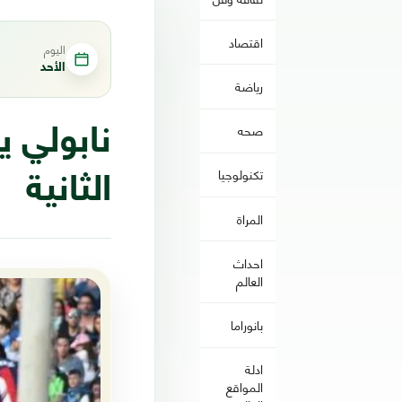
اقتصاد
اليوم
الأحد
رياضة
صحه
نابولي ي
تكنولوجيا
الثانية
المراة
احداث
العالم
بانوراما
ادلة
المواقع