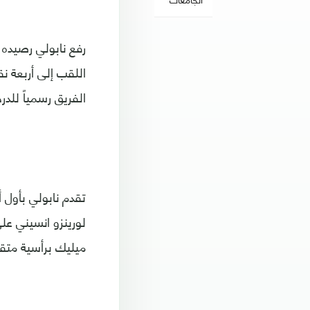
الفريق رسمياً للدرجة
تقدم نابولي بأول أ
لورينزو انسيني على
ميليك برأسية متق