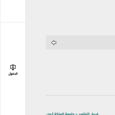
الدخول
فريق التطوير – جامعة الملكة أروى