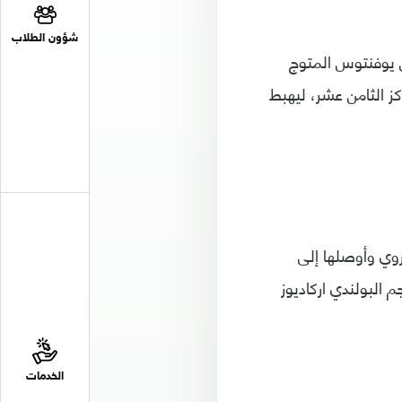
شؤون الطلاب
يقلص الفارق مع فريق يوفنتوس المتوج
صيد فريق كروتوني عند 35 نقطة في المركز الثامن عشر، ليهبط
 روي وأوصلها إلى
 البولندي اركاديوز
الخدمات