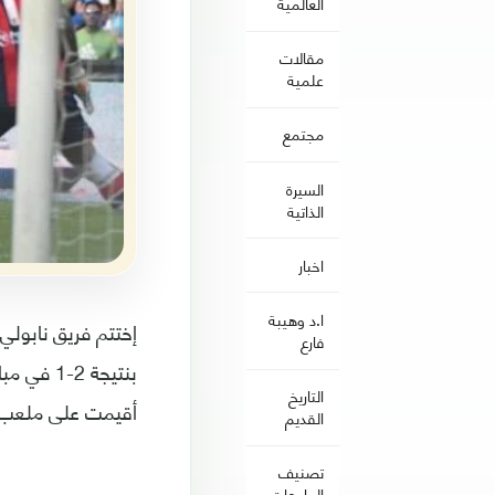
العالمية
مقالات
علمية
مجتمع
السيرة
الذاتية
اخبار
ا.د وهيبة
إختتم فريق نابول
فارع
بنتيجة 2
التاريخ
أقيمت على ملعب 
القديم
تصنيف
الجامعات