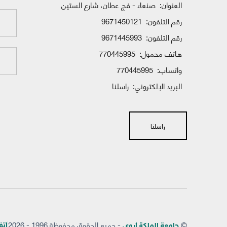
العنوان:
صنعاء - فج عطان، شارع الستين
رقم التلفون:
9671450121
رقم التلفون:
9671445993
هاتف محمول:
770445995
واتساب:
770445995
البريد الإلكتروني:
راسلنا
راسلنا
©
- جميع الحقوق محفوظة 1996 - 2026
إتفاق
جامعة الملكة أروى