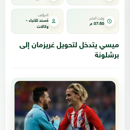
المؤلف
وقت النشر
مُسند للأنباء -
07:50 م
وكالات
ميسي يتدخل لتحويل غريزمان إلى
برشلونة