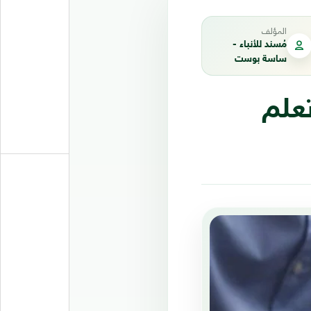
المؤلف
مُسند للأنباء -
ساسة بوست
علم