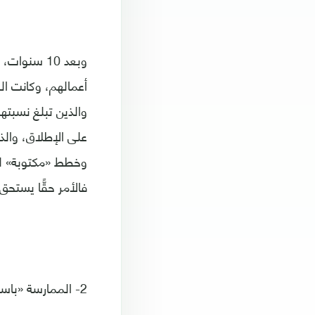
أعمالهم، وكانت ال
فالأمر حقًّا يستحق 
2- الممارسة «باستكشاف» العناصر الأساسية