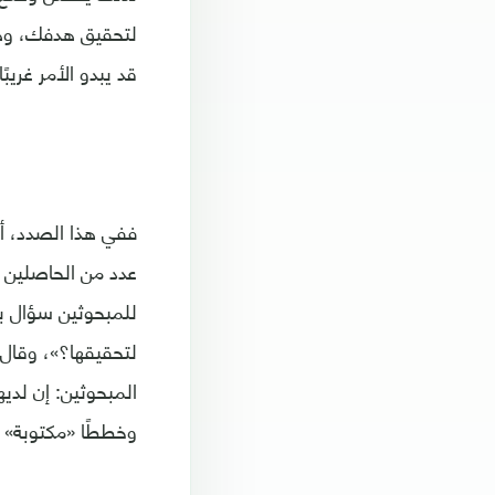
لتحقيق هدفك، وهذا
قد يبدو الأمر غريبً
ففي هذا الصدد، أ
للمبحوثين سؤال 
وخططًا «مكتوبة» ل