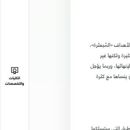
لأهداف «المُبعثرة»،
رة ولكنها غير
هائها، وربما يؤجل
 ينساها مع كثرة
الكليات
والتخصصات
طرق التي ستسلكها