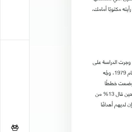
يته مكتوبًا أمامك،
 وجرت الدراسة على
عدد من الحاصلين على ماجستير في إدارة الأعمال من جامعة هارفارد «MBA». وفي عام 1979، وجُه
ووضعت خططًا
لتحقيقها؟»، وقال 84% من المبحوثين: إنهم ليس لديهم أهداف على الإطلاق، في حين قال 13% من
 حين قال 3% من المبحوثين: إن لديهم أهدافًا