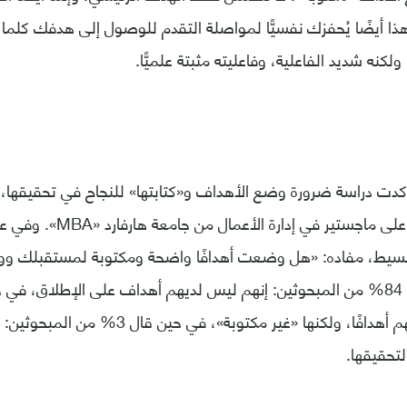
 أيضًا يُحفزك نفسيًّا لمواصلة التقدم للوصول إلى هدفك كلما رأ
ا ولكنه شديد الفاعلية، وفاعليته مثبتة علميًّا.
كدت دراسة ضرورة وضع الأهداف و«كتابتها» للنجاح في تحقيقها،
بسيط، مفاده: «هل وضعت أهدافًا واضحة ومكتوبة لمستقبلك 
المبحوثين: إن لديهم أهدافًا، ولكنها «غير مكتوبة»، في
تحقيقها.