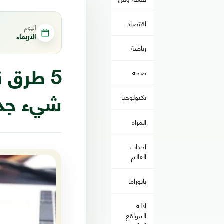
اقتصاد
اليوم
الأربعاء
رياضة
صحه
5 طرق 
تكنولوجيا
شيء جد
المراة
احداث
العالم
بانوراما
ادلة
المواقع