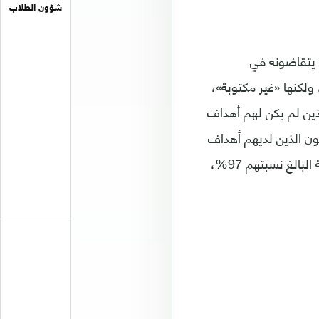
شؤون الطلاب
رى عمّا يتقاضونه في
ولكنها «غير مكتوبة»،
ن الذين لم يكن لهم أهداف
ضاه المبحوثون الذين لديهم أهداف
وخطط «مكتوبة» لتحقيقها، والتي بلغت نسبتهم 3%، 10 أضعاف ما يتقاضاه البقية البالغ نسبتهم 97%،