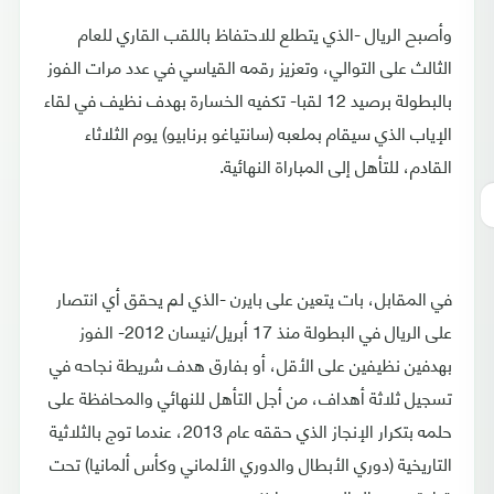
وأصبح الريال -الذي يتطلع للاحتفاظ باللقب القاري للعام
الثالث على التوالي، وتعزيز رقمه القياسي في عدد مرات الفوز
بالبطولة برصيد 12 لقبا- تكفيه الخسارة بهدف نظيف في لقاء
الإياب الذي سيقام بملعبه (سانتياغو برنابيو) يوم الثلاثاء
القادم، للتأهل إلى المباراة النهائية.
في المقابل، بات يتعين على بايرن -الذي لم يحقق أي انتصار
على الريال في البطولة منذ 17 أبريل/نيسان 2012- الفوز
بهدفين نظيفين على الأقل، أو بفارق هدف شريطة نجاحه في
تسجيل ثلاثة أهداف، من أجل التأهل للنهائي والمحافظة على
حلمه بتكرار الإنجاز الذي حققه عام 2013، عندما توج بالثلاثية
التاريخية (دوري الأبطال والدوري الألماني وكأس ألمانيا) تحت