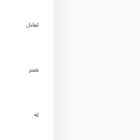
تعادل
خسر
له