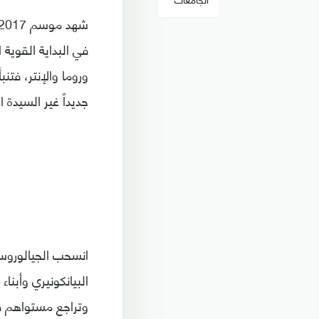
في البداية القوية
وروما والإنتر، فتن
جديداً غير السيدة ا
انسحب الجيالوروسي
البيانكونيري وأبنا
وتراجع مستواهم ف