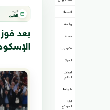
اليوم
اقتصاد
الاثنين
رياضة
بعد فوز
صحه
الإسكود
تكنولوجيا
المراة
احداث
العالم
بانوراما
ادلة
المواقع