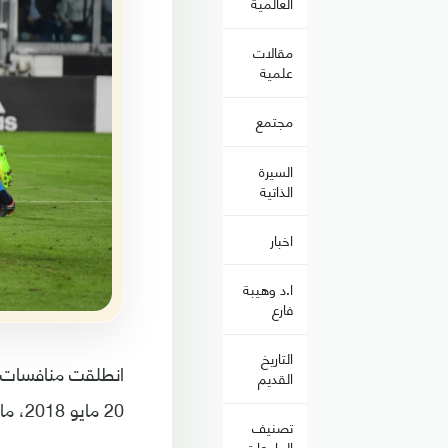
العالمية
مقالات
علمية
مجتمع
السيرة
الذاتية
اخبار
ا.د وهيبة
فارع
التاريخ
القديم
20 مايو 2018، ما يعني أن المتبقي في عمر السيري آ هذا الموسم أصبح قليلاً جداً.
تصنيف
الجامعات