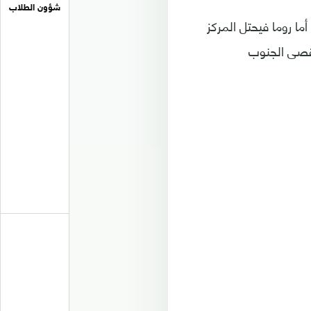
شؤون الطلاب
يد 85 نقطة، ويأتي نابولي في المركز الثاني بـ84 نقطة، أما روما فيحتل المركز
 لأقصى الجنوب