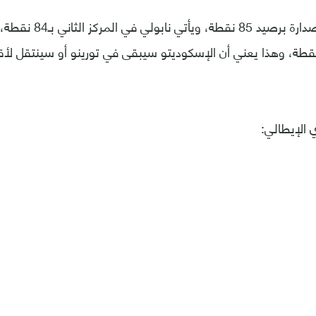
يحتل يوفنتوس الصدارة برص
ثالث برصيد 67 نقطة، وهذا يعني أن الإسكوديتو سيبقى في تورينو أو سينتقل
 الإيطالي: