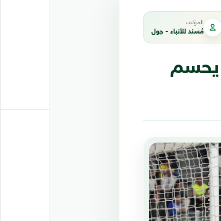
المؤلف
مُسند للأنباء - جول
 يحسم