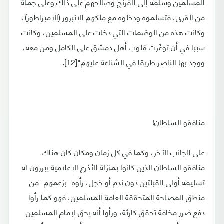
المسلمين وسلّمه إلى الفرنج وصالحهم على ذلك وعلى جملة
من القرى، فتسلموه ودخلوه مع ملكهم الانبرور (الإمبراطور)،
وكانت هذه من الوصَمات التي دخلت على المسلمين، وكانت
سببا في أن توغّرت قلوب أهل دمشق على الكامل ومن معه،
ووجد بها الناصر طريقا في الشناعة عليهم"[12].
منافقو السلطان!
على الجانب الآخر، وكما في كل زمان ومكان كان هناك
منافقو السلطان الذين كانوا بمنزلة الأذرع الإعلامية يبررون له
تسليمه أولى القبلتين دون ندم أو خجل، رأوه -بزعمهم- من
منطق المصلحة المتحققة العامة للمسلمين، فهو كما رأوا
دفع ضرر مخافة تحقق كارثة، ورأوا أنه يحق لإمام المسلمين