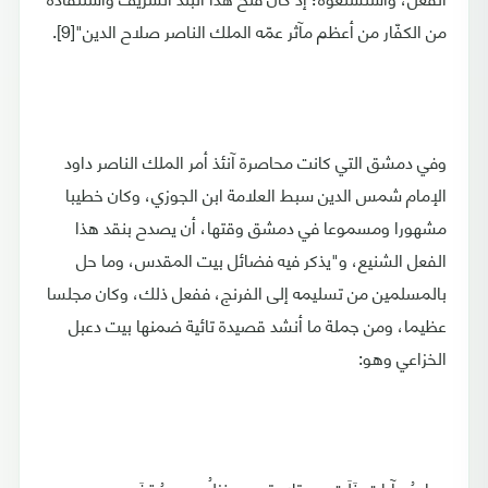
من الكفّار من أعظم مآثر عمّه الملك الناصر صلاح الدين"[9].
وفي دمشق التي كانت محاصرة آنئذ أمر الملك الناصر داود
الإمام شمس الدين سبط العلامة ابن الجوزي، وكان خطيبا
مشهورا ومسموعا في دمشق وقتها، أن يصدح بنقد هذا
الفعل الشنيع، و"يذكر فيه فضائل بيت المقدس، وما حل
بالمسلمين من تسليمه إلى الفرنج، ففعل ذلك، وكان مجلسا
عظيما، ومن جملة ما أنشد قصيدة تائية ضمنها بيت دعبل
الخزاعي وهو:
مدارسُ آياتٍ خَلَت من تلاوة ... ومنزلُ وحيٍ مُقفَرِ