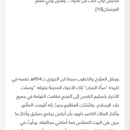
العَرَصَاتِ[10].
وينقل المؤرخ والخطيب سبط ابن الجوزي ت654هـ نفسه في
تاريخه "مرآة الزمان" تلك الأجواء المحزنة بقوله: "وصلت
الأخبار بتسليم القدس إلى الفرنج فقامت القيامة في جميع
بلاد الإسلام، واشتدّت العظايم بحيث إنه أقيمت المآتم،
وأشار الملك الناصر داوود بأن أجلسَ بجامع دمشق وأذكرُ ما
جرى على البيت المقدّس فما أمكنني مخالفته، ورأيتُ في