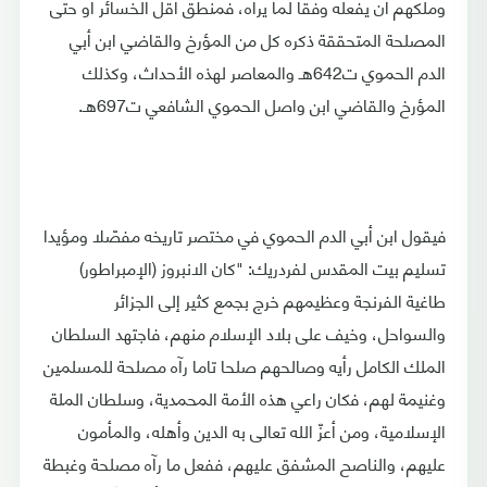
وملكهم أن يفعله وفقا لما يراه، فمنطق أقل الخسائر أو حتى
المصلحة المتحققة ذكره كل من المؤرخ والقاضي ابن أبي
الدم الحموي ت642هـ والمعاصر لهذه الأحداث، وكذلك
المؤرخ والقاضي ابن واصل الحموي الشافعي ت697هـ.
فيقول ابن أبي الدم الحموي في مختصر تاريخه مفصّلا ومؤيدا
تسليم بيت المقدس لفردريك: "كان الانبروز (الإمبراطور)
طاغية الفرنجة وعظيمهم خرج بجمع كثير إلى الجزائر
والسواحل، وخيف على بلاد الإسلام منهم، فاجتهد السلطان
الملك الكامل رأيه وصالحهم صلحا تاما رآه مصلحة للمسلمين
وغنيمة لهم، فكان راعي هذه الأمة المحمدية، وسلطان الملة
الإسلامية، ومن أعزّ الله تعالى به الدين وأهله، والمأمون
عليهم، والناصح المشفق عليهم، ففعل ما رآه مصلحة وغبطة