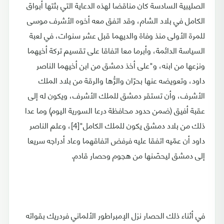
الصليبية السادسة كان مناقضا لهذه الدعاية التي بثتها أبواق
الكامل في بلاد الشام، وقد اتفق معه أخوه الأشرف موسى
للمرة الأولى منذ وفاة والديهما قبل عشر سنوات، في لعبة
السياسة الدائمة، وأبرما معا اتفاقا على تقسيم تركة أخيهما
ونزعها من ابنه، و"على أخذ دمشق من ابن أخيهما الناصر
داود، وتعويضه عنها بحرّان والرُّها والرقة من بلاد الملك
الأشرف، وأن تستقر دمشق للملك الأشرف، ويكون له إلى
عقبة أفيق (ضمن حدود محافظة درعا السورية اليوم) وما عدا
ذلك من بلاد دمشق يكون للملك الكامل"[4]، وعلم الناصر
داود أن عمّيه اتفقا عليه فرفض اتفاقهما وعاد أدراجه سريعا
إلى دمشق ليحصّنها من هجوم وحصار قادم.
في أثناء ذلك الحصار نزل الإمبراطور الألماني فردريك بقواته