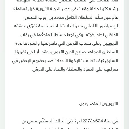
يشبه كثيرا حادثة وقعت في عصر الدولة الأيوبية قبل ثمانمئة
عام حين سلّم السلطان الكامل محمد بن أيوب القدس
للإمبراطور الألماني فردريك لاعتبارات سياسية تقوّي موقفه
الداخلي تجاه إخوته، وكي تجعله سلطانا متحكّما في رقاب
الأيوبيين وعلى حساب الأرض التي دافع عنها واستردها عمه
السلطان المجاهد صلاح الدين الأيوبي، وقد رأينا في تقريرنا
السابق كيف تحالف "الإخوة الأعداء" ضد بعضهم البعض في
صراعهم على النفوذ والسلطة والبقاء على العرش.
الأيوبيون المتصارعون
في سنة 624هـ/1227م توفي الملك المعظّم عيسى بن
العادل الأيوبي وخلفه على حكم الشام الجنوبي وعاصمته