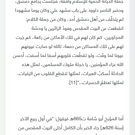
جملة الديانة الحمية للإسلام وأفقه، فجلستُ بجامع دمشق،
وحضر الناصر داوود على باب مشهد علي وكان يوما مشهودا
لم يتخلّف من أهل دمشق أحد، وكان من جملة الكلام:
انقطعت عن البيت المقدس وفودُ الزائرين يا وحشة
المجاورين، كم كان لهم في تلك الأماكن من ركعة، كم جَرت
لهم على تلك المساكن من دمعة، تالله لو صارت عيونهم
عيونا لما وفّت، ولو تقطّعت قلوبهم أسفا لما أسفت، أحسن
الله عزاء المؤمنين، يا خجلة ملوك المسلمين، لمثل هذه
الحادثة تُسكبُ العبرات، لمثلها تنقطع القلوب من الزفرات،
لمثلها تعظمُ الحسرات..."[11].
أما المؤرخ أبو شامة ت665هـ فيقول: "في أول ربيع الآخر
[سنة 626هـ] جاء الخبر بأن الكامل أخلى البيت المقدس من