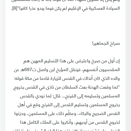
السيادة العسكرية في الإقليم لم يكن فيما يبدو عذرا كافيا"[8].
صراخ الجماهير!
إن أول من صرخ واعترض على هذا التسليم المهين هم
المقدسيون أنفسهم، فينقل المؤرخ ابن واصل ت697هـ عن
والده الذي كان آنذاك في القدس للزيارة قادما من مكة قوله:
"لما وقعت الهدنة بعث السلطان من نادَى في القدس بخروج
المسلمين وتسليمه إلى الفرنج... قال: لما نودي بالقدس
بخروج المسلمين وتسليم القدس إلى الفرنج وقع في أهل
القدس الضجيج والبكاء، وعظُم ذلك على المسلمين، وحزنوا
لخروج القدس من أيديهم، وأنكروا على الملك الكامل هذا
الفعل، واستشنعوه؛ إذ كان فتح هذا البلد الشريف واستنقاذه