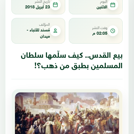
اليوم
تاريخ النشر
الاثنين
23 أبريل 2018
المؤلف
وقت النشر
مُسند للأنباء -
02:05 م
ميدان
بيع القدس.. كيف سلّمها سلطان
المسلمين بطبق من ذهب؟!