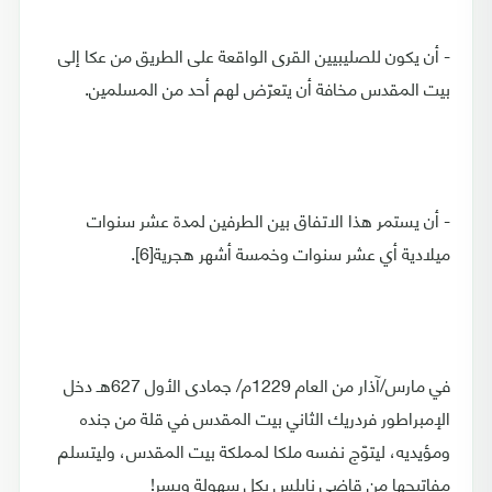
- أن يكون للصليبيين القرى الواقعة على الطريق من عكا إلى
بيت المقدس مخافة أن يتعرّض لهم أحد من المسلمين.
- أن يستمر هذا الاتفاق بين الطرفين لمدة عشر سنوات
ميلادية أي عشر سنوات وخمسة أشهر هجرية[6].
في مارس/آذار من العام 1229م/ جمادى الأول 627هـ دخل
الإمبراطور فردريك الثاني بيت المقدس في قلة من جنده
ومؤيديه، ليتوّج نفسه ملكا لمملكة بيت المقدس، وليتسلم
مفاتيحها من قاضي نابلس بكل سهولة ويسر!