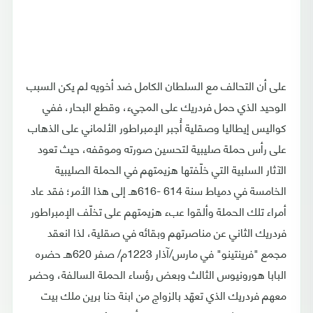
على أن التحالف مع السلطان الكامل ضد أخويه لم يكن السبب
الوحيد الذي حمل فردريك على المجيء، وقطع البحار، ففي
كواليس إيطاليا وصقلية أُجبر الإمبراطور الألماني على الذهاب
على رأس حملة صليبية لتحسين صورته وموقفه، حيث تعود
الآثار السلبية التي خلّفتها هزيمتهم في الحملة الصليبية
الخامسة في دمياط سنة 614 -616هـ إلى هذا الأمر؛ فقد عاد
أمراء تلك الحملة وألقوا عبء هزيمتهم على تخلّف الإمبراطور
فردريك الثاني عن مناصرتهم وبقائه في صقلية، لذا انعقد
مجمع "فرينتينو" في مارس/آذار 1223م/ صفر 620هـ حضره
البابا هورونيوس الثالث وبعض رؤساء الحملة السالفة، وحضر
معهم فردريك الذي تعهّد بالزواج من ابنة حنا برين ملك بيت