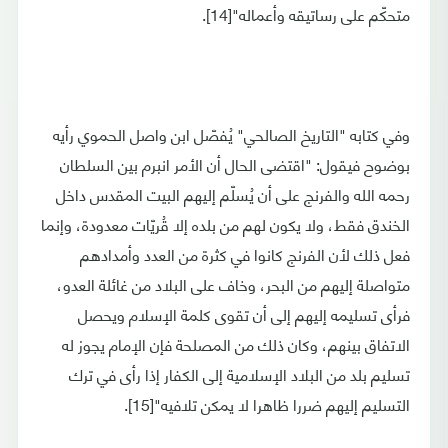
متحكّم على رساتيقه وأعماله"[14].
وفي كتابه "التاريخ الصالحي" يُفصّل ابن واصل الحموي رأيه
بوضوح فيقول: "اقتضى الحال أن الأمر انبرم بين السلطان
رحمه الله والفرنج على أن يُسلّم إليهم البيت المقدس داخل
الخندق فقط، ولا يكون لهم من بلده إلا قُريّات معدودة، وإنما
فعل ذلك لأن الفرنج كانوا في كثرة من العدد وأمدادهم
متواصلة إليهم من البحر، وخاف على البلاد من غائلة العدو،
فرأى تسليمه إليهم إلى أن تقوى كلمة الإسلام ويحصل
الاتفاق بينهم، وكان ذلك من المصلحة فإن الإمام يجوز له
تسليم بلد من البلاد الإسلامية إلى الكفار إذا رأى في ترك
التسليم إليهم ضررا ظاهرا لا يمكن تلافيه"[15].