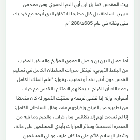
بيت المقدس كما برّر ابن أبي الدم الحموي ومن معه من
مبرري السلطة، بل ظل محترما للاتفاق الذي أبرمه مع فردريك
حتى وفاته في عام 635ه/1238م.
أما جمال الدين بن واصل الحموي المؤرخ والسفير المقرب
من البلاط الأيوبي، فينقل مبررات السلطان الكامل في تسليم
القدس دون أدنى نقد أو تعقيب، يقول: "علم الملك الكامل
رحمه الله أن الفرنج لا يمكنهم الامتناع بالقدس مع خراب
أسواره، وإنه إذا قضَى غرضَه واستتبّت الأمور له كان متمكنا
من تطهيره من الفرنج وإخراجهم منه، وقال السلطان الكامل:
إنا لم نسمح لهم إلا بكنائس ودار خراب، والحرم وما فيه من
الصخرة المقدسة وسائر المزارات بأيدي المسلمين على حاله،
وشعار الإسلام قائم على ما كان عليه، ووالي المسلمين