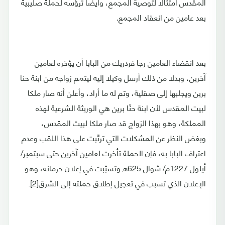
المقدس امتثالا لتوصية المجمع، وأيضا ترؤسه لحملة صليبية
بعد عامين من انعقاد المجمع.
بعد انقضاء العامين رجا فردريك من البابا أن يؤخره لعامين
آخرين، وبدلا من ذلك أرسل وكيلا إليه ليتمم زواجه من ابنة حنا
برين ويجلبها إلى صقلية، وتم له ما أراد، وأعلن أنه صار ملكا
لبيت المقدس لأن ابنة حنّا برين هي الوريثة الشرعية لهذه
المملكة، وهو بهذا الزواج قد صار ملكا لبيت المقدس،
وبغض النظر عن المشكلات التي ترتّبت على هذا اللقب وعدم
اعتراف البابا به، فإن الحملة تأخرت لعامين آخرين حتى سبتمبر/
أيلول 1227م/ شوال 625ه وتسبّبت في إعلان حرمانه، وهو
الإعلان الذي تسبب في تعجيل إطلاق حملته إلى الشرق[2]ـ