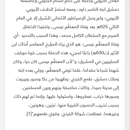
دمشق ابنه الناصر داود، ومعه استمرّ الخلاف الأيوبي
الأيوبي؛ ولم يصل الإمبراطور الألماني للشرق إلا في العام
التالي 625هـ بعد وفاة المعظّم عيسى، وتنفيذا للاتفاق
المبرم مع السلطان الكامل محمد، وهذا السبب بالتحديد -أي
وفاة المعظّم عيسى- هو الذي يراه المؤرخ المعاصر آنذاك ابن
الأثير (ت630هـ) باعثا لمجيء هذه الحملة بسبب قوة موقف
الصليبيين في المشرق؛ و"لأن المعظّم عيسى كان حيا، وكان
شهما شجاعا مقداما، فلما توفي المعظّم، وولي بعده ابنه
وملك دمشق، طمع الفرنج، وظهروا من عكا وصور وبيروت
إلى مدينة صيدا، وكانت مناصفة بينهم وبين المسلمين،
وسورها خراب، فعمّروها، واستولوا عليها. وإنما تم لهم ذلك
بسبب تخريب الحصون القريبة منها، تبنين، وهونين،
وغيرهما، فعظمت شوكة الفرنج، وقوي طمعهم"[1].