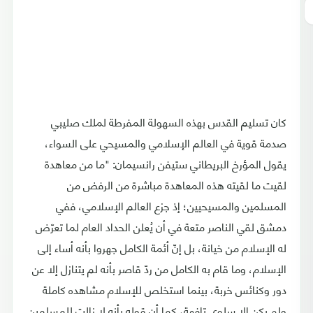
كان تسليم القدس بهذه السهولة المفرطة لملك صليبي
صدمة قوية في العالم الإسلامي والمسيحي على السواء،
يقول المؤرخ البريطاني ستيفن رانسيمان: "ما من معاهدة
لقيت ما لقيته هذه المعاهدة مباشرة من الرفض من
المسلمين والمسيحيين؛ إذ جزع العالم الإسلامي، ففي
دمشق لقي الناصر متعة في أن يُعلن الحداد العام لما تعرّض
له الإسلام من خيانة، بل إنّ أئمة الكامل جهروا بأنه أساء إلى
الإسلام، وما قام به الكامل من ردّ قاصر بأنه لم يتنازل إلا عن
دور وكنائس خربة، بينما استخلص للإسلام مشاهده كاملة
ولم يكن إلا سلوى تافهة، كما أن قوله بأنه لا زالت للمسلمين