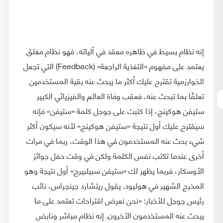
إنه نظام بسيط في ظاهره معقد في آلياته، فهو نظام مغلق
يعتمد على مفهوم «التغذية الراجعة» (Feedback) التي تجعل
الخوارزمية تقترح عليك أكثر ما يبحث عنه بقية المستخدمين
تعلقًا بما تبحث عنه، فعقب وفاة العالم والفيزيائي الكبير
ستيفن هوكينج، إذا كتبت على جوجل كلمة «ستيفن» فإنه
سيقترح عليك أول نتيجة «ستيفن هوكينج» لأنه سيكون أكثر
شيء بحث عنه المستخدمون في هذا الوقت، ربما في مرات
أخرى عندما تكتب نفس الكلمة ولكن في وقت حفل جوائز
الأوسكار، فربما يظهر لك «ستيفن سبيلبيرج» أول نتيجة وهو
المخرج الشهير في هوليود. يقول ريتشارد جينجراس، نائب
رئيس جوجل للأخبار: «نحن نعرض اقتراحات تعتمد على ما
يبحث عنه المستخدمون الآخرون. إنه نظام مباشر ونابض