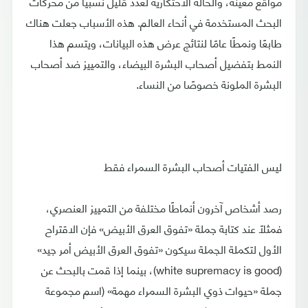
مواقع معينة، والحالة الاحتكارية لعدد قليل نسبيًا من محركات
البحث المستخدمة في أنحاء العالم. هذه الأسباب جعلت هناك
طابعًا ونمطًا عامًا لنتائج عرض هذه البيانات، ويتسم هذا
النمط بتفضيل أصحاب البشرة البيضاء، والتمييز ضد أصحاب
البشرة الملونة خصوصًا من النساء.
ليس الفتيات أصحاب البشرة السمراء فقط
رصد أشخاص آخرون أنماطًا مختلفة من التمييز العنصري،
فمثلًا عند كتابة جملة «تفوق العرق الأبيض» فإن الاقتراح
الأول لتكملة الجملة سيكون «تفوق العرق الأبيض أمر جيد»
(white supremacy is good)، بينما إذا قمت بالبحث عن
جملة «حيوات ذوي البشرة السمراء مهمة» (اسم مجموعة