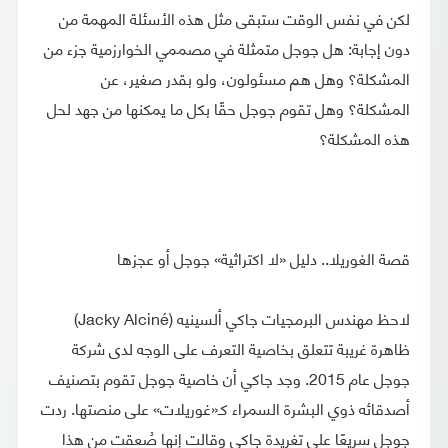
لكن في نفس الوقت ستبقى مثل هذه الأسئلة المهمة من
دون إجابة: هل جوجل متمثلة في مصممي الخوارزمية جزء من
المشكلة؟ وهل هم مسئولون، ولو بقدر صغير، عن
المشكلة؟ وهل تقوم جوجل حقًا بكل ما يمكنها من جهد لحل
هذه المشكلة؟
قصة الغوريلا.. دليل «لا اكتراثية» جوجل أو عجزها
لاحظ مهندس البرمجيات جاكي ألسينيه (Jacky Alciné)
ظاهرة غريبة تتعلق بخاصية التعرف على الوجه لدى شركة
جوجل عام 2015. وجد جاكي أن خاصية جوجل تقوم بتصنيف
أصدقائه ذوي البشرة السمراء كـ«غوريلات» على منصتها. ردت
جوجل سريعًا على تغريدة جاكي وقالت إنها صُعقت من هذا