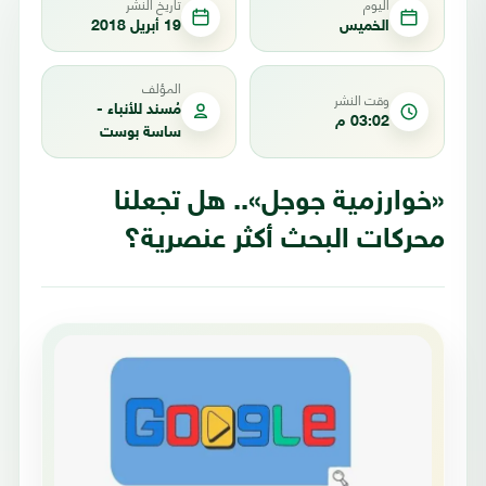
اليوم
تاريخ النشر
الخميس
19 أبريل 2018
المؤلف
وقت النشر
مُسند للأنباء -
03:02 م
ساسة بوست
«خوارزمية جوجل».. هل تجعلنا
محركات البحث أكثر عنصرية؟