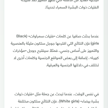
الفتيات ذوات البشرة السمراء تحديدًا.
عندما بحثت صافيا عن كلمات «فتيات سمراوات» (Black
girls) فإن النتائج التي اقترحها جوجل ستكون مليئة بالعنصرية
والتمييز على أساس جنسي، فمثلًا سيقترح جوجل «مؤخرات
كبيرة»، إضافة إلى بعض المواقع الجنسية وكلمات أخرى لا
تختلف في دلالتها الجنسية والعرقية.
في نفس الوقت، عندما تبحث عن جملة مثل «فتيات ذوات
بشرة بيضاء» (White girls)، فإن النتائج ستكون مختلفة
بشكل لا يمكن تجاهله، فلن ترى في هذه النتائج مواقع إباحية