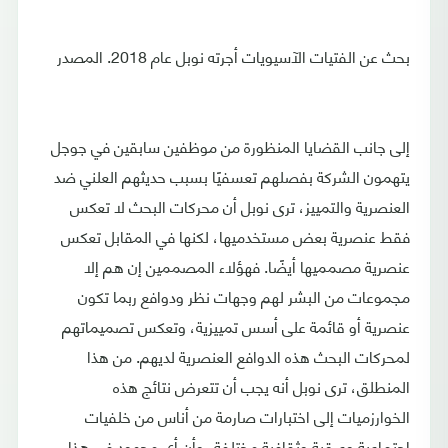
بحث عن الفتيات الآسيويات أجرته نوبل عام 2018. المصدر
إلى جانب القضايا المنظورة من موظفين سابقين في جوجل
يتهمون الشركة بفصلهم تعسفيًا بسبب حديثهم العلني ضد
العنصرية والتمييز، ترى نوبل أن محركات البحث لا تعكس
فقط عنصرية بعض مستخدميها، لكنها في المقابل تعكس
عنصرية مصمميها أيضًا. فهؤلاء المصممين إن هم إلا
مجموعات من البشر لهم وجهات نظر ودوافع ربما تكون
عنصرية أو قائمة على أسس تمييزية، وتعكس تصميماتهم
لمحركات البحث هذه الدوافع العنصرية لديهم. من هذا
المنطلق، ترى نوبل أنه يجب أن تتعرض نتائج هذه
الخوارزميات إلى اختبارات صارمة من أناس من خلفيات
اجتماعية وعرقية وثقافية مختلفة، وأن أي مجهود في هذا