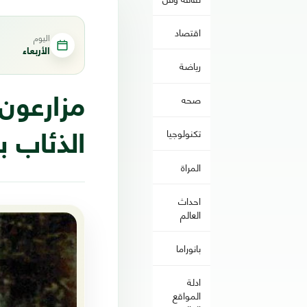
اقتصاد
اليوم
الأربعاء
رياضة
صحه
مزارعون
تكنولوجيا
الذئاب ب
المراة
احداث
العالم
بانوراما
ادلة
المواقع