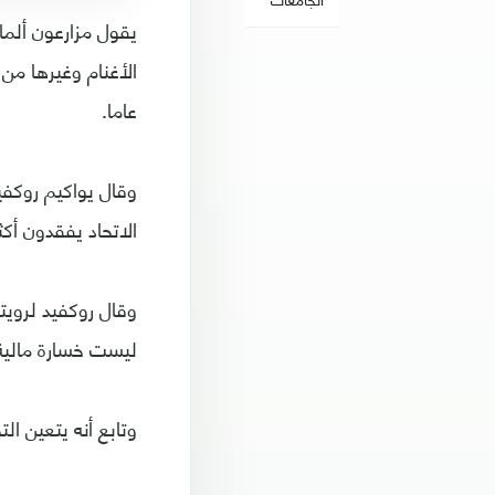
يقول مزارعون ألم
عاما.
وقال يواكيم روكفي
الاتحاد يفقدون أكثر من 1500 رأس من الماشية بسبب
وقال روكفيد لرويت
ليست خسارة مالية
وتابع أنه يتعين ال