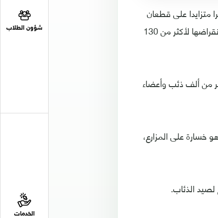
 متزايدا على قطعان
الأغنام وغيرها من حيوانات الحقول منذ عودة ظهورها في ألمانيا في عام 2000 بعد انقراضها لأكثر من 130
شؤون الطلاب
ثر من ألف ذئب وأعضاء
و خسارة على المزارع،
 لصيد الذئاب.
الخدمات