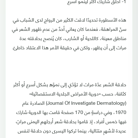
1- احلق شاربك أكثر لينمو أسرع
هذه الأسطورة تحديدًا لاقت الكثير من الرواج لدى الشباب في
سنّ المراهقة، فعندما كان يعاني أحدٌ من عدم ظهور الشعر في
مناطق معينة، كاللحية أو الشارب، كان يُنصح بحلاقته عدة
مرات إلى أن يظهر، ولكن في حقيقة الأمر هذا الاعتقاد خاطئ.
حلاقة الشعر عدّة مرات لا تؤدّي إلى نموّه بشكل أسرع أو أكثر
كثافة، حسب «دورية الأمراض الجلدية الاستقصائية»
(Journal Of Investigate Dermatology) الصادرة عام
1970، وفي دراسةٍ من 170 صفحة قامت بها الدورية شارك
فيها خمس أفراد، إذ قاموا بحلاقة شعر أرجلهم اليمنى مراتٍ
عديدة لأشهرٍ متتالية، بينما تركوا اليسرى دون حلاقة لنفس