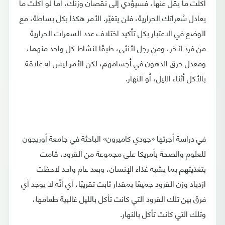
أكلت ما يقلّ عنها، فسيؤدي إلى نقصان وزنك، أما لو أكلت ما
يعادل سُعراتك الحرارية، فلن يتغيّر. الأمر هكذا بكل بساطة، مع
الوضع في الاعتبار بكل تأكيد اختلاف عدد السعرات الحرارية
من فرد لآخر، ومن رجل لأنثى، طبقًا لنشاط كل واحد منهما،
ومعدل حرق الدهون في أجسامهم، لكن الأمر ليس له علاقة
بالأكل أثناء الليل، أو النهار.
في دراسة أجرتها «جودي كاميرون» الباحثة في جامعة أوريجون
للعلوم والصحة بأمريكا على مجموعة من القرود، قامت
بتغذيتهم بما يشبه غذاء الإنسان، وبعد عام واحد لاحظت
ازدياد وزن القرود جميعًا بمقدار ثابت تقريبًا، أي أنَّه لا يوجد أي
فرق بين تلك القرود التي كانت تأكل بالليل غالبية طعامها،
وتلك التي كانت تأكل بالنهار.