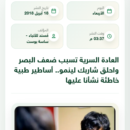
اليوم
تاريخ النشر
الأربعاء
18 أبريل 2018
المؤلف
وقت النشر
مُسند للأنباء -
03:37 م
ساسة بوست
العادة السرية تسبب ضعف البصر
واحلق شاربك لينمو.. أساطير طبية
خاطئة نشأنا عليها