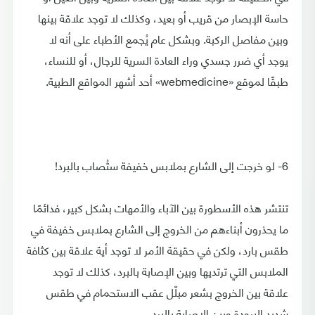
حاسة الإبصار من قريب أو بعيد، وكذلك لا توجد علاقة بينها
وبين مفاصل الركبة. وبشكل عام يُجمع الأطباء على أنه لا
يوجد أي ضرر جسدي وراء العادة السرية للرجال، أو للنساء،
طبقًا لموقع «webmedicine» أحد أشهر المواقع الطبية.
6- لو خرجت إلى الشارع بملابس خفيفة ستُصاب بالبرد!
تنتشر هذه الأسطورة بين الآباء والأمهات بشكل كبير، فدائمًا
ما يحذرون أبناءهم من الخروج إلى الشارع بملابس خفيفة في
طقس بارد، ولكن في حقيقة الأمر لا توجد أية علاقة بين كثافة
الملابس التي ترتديها وبين الإصابة بالبرد، كذلك لا توجد
علاقة بين الخروج بشعر مبلّل عقب الاستحمام في طقس
شديد البرودة وبين الإصابة بالبرد.