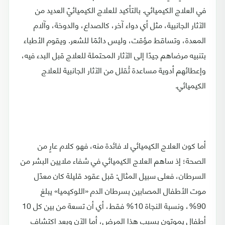
في العلاج الكيميائي. بالتأكيد للعلاج الكيميائيّ العديد من
الآثار الجانبية، مثل أي دواء آخر، كالصداع، والدوخة، وآلام
المعدة، وتساقط مؤقت، وليس دائمًا للشعر. ويقوم الأطباء
بتنبيه مرضاهم جيدًا إلى الآثار المحتملة للعلاج قبل البدء فيه،
وإعطائهم أدوية مساعدة تُقلل من الآثار الجانبية للعلاج
الكيميائي.
أما كون العلاج الكيميائي لا فائدة منه، فهو كلام عارٍ من
الصحة؛ إذ ساهم العلاج الكيميائي في شفاء ملايين البشر من
السرطان، فعلى سبيل المثال: قبل عقود قليلة كان معدّل
موت الأطفال المصابين بسرطان الدم «اللوكيميا» يبلغ
90%، ونسبة النجاة 10% فقط، أي أن تسعة من بين كل 10
أطفال يموتون بسبب هذا المرض، أما الآن وبعد اكتشاف