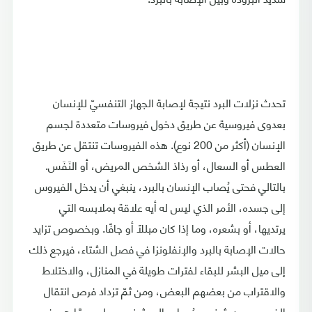
تحدث نزلات البرد نتيجة لإصابة الجهاز التنفسيّ للإنسان
بعدوى فيروسية عن طريق دخول فيروسات متعددة لجسم
الإنسان (أكثر من 200 نوع). هذه الفيروسات تنتقل عن طريق
العطس أو السعال، أو رذاذ الشخص المريض، أو النَفَس.
بالتالي فحتى يُصاب الإنسان بالبرد، ينبغي أن يدخل الفيروس
إلى جسده، الأمر الذي ليس له أيه علاقة بملابسه التي
يرتديها، أو بشعره، وما إذا كان مبللًا أو جافًا. وبخصوص تزايد
حالات الإصابة بالبرد والإنفلونزا في فصل الشتاء، فيرجع ذلك
إلى ميل البشر للبقاء لفترات طويلة في المنازل، والاختلاط
والاقتراب من بعضهم البعض، ومن ثمّ تزداد فرص انتقال
الفيروس من شخص مُصاب إلى شخص سليم عمَّا هي في