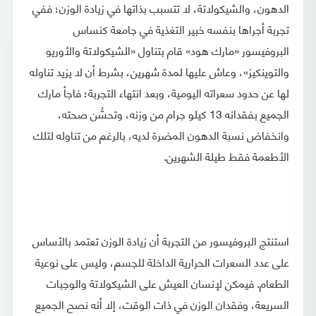
الدهون، والشيكولاتة، لا تتسبب بذاتها في زيادة الوزن؛ ففي
تجربة أجراها بنفسه خبير التغذية في جامعة كنساس
البروفيسور «مارك هود» قام بتناول «الشيكولاتة والأوريو
والتوينكيز»، وعاش عليها لمدة شهرين، بشرط أن لا يزيد تناوله
لها عن حدود سعراته اليومية، وبعد انتهاء التجربة؛ فاجأ مارك
الجميع بفقدانه 13 كيلو جرام من وزنه، وتحسُّن صحته،
وانخفاض نسبة الدهون المضرة لديه، بالرغم من تناوله لتلك
الأطعمة فقط طيلة الشهرين.
استنتج البروفيسور من التجربة أن زيادة الوزن تعتمد بالأساس
على عدد السعرات الحرارية الداخلة للجسم، وليس على نوعية
الطعام. فيمكن لإنسان العيش على الشيكولاتة والوجبات
السريعة، وفقدان الوزن في ذات الوقت، إلا أنه نصح الجميع