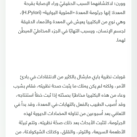
وورن؛ لاكتشافهما السبب الحقيقيّ وراء الإصابة بقرحة
المعدة: إنها جرثومة المعدة «الملوية البوابية» (H.Pylori)،
وهي نوع من البكتيريا يعيش في المعدة والأمعاء الدقيقة
لجسم الإنسان، ويسبب التهابًا في الجزء المخاطيّ المبطَّن
لهما.
قوبلت نظرية باري مارشال بالكثير من الانتقادات في بادئ
الأمر، ولكنه لم يكن يملك ما يثبت صحة نظريته، فقام بشرب
وعاء من هذه البكتيريا مخاطرًا بصحّته إذا ثبت خطأ استنتاجه،
وقد أُصيب الطبيب بالفعل بالتهابات في المعدة، وقد بدأ في
التعافي بعد أسبوعين من تناوله المضادات الحيوية لهذه
الجرثومة، لتثبت الأبحاث بعد ذلك صحّة نظريته، وتتم تبرئة
الأطعمة السريعة، والتوتر، والقلق، وكذلك الشيكولاتة، من