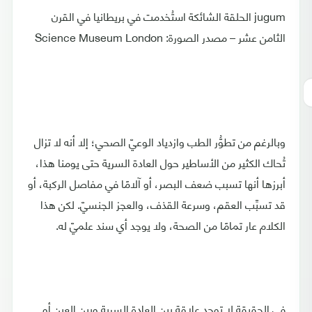
jugum الحلقة الشائكة استُخدمت في بريطانيا في القرن
الثامن عشر – مصدر الصورة: Science Museum London
وبالرغم من تطوُّر الطب وازدياد الوعيّ الصحي؛ إلا أنه لا تزال
تُحاك الكثير من الأساطير حول العادة السرية حتى يومنا هذا،
أبرزها أنها تسبب ضعف البصر، أو آلامًا في مفاصل الركبة، أو
قد تسبِّب العقم، وسرعة القذف، والعجز الجنسيّ. لكن هذا
الكلام عار تمامًا من الصحة، ولا يوجد أي سند علميّ له.
في الحقيقة لا توجد علاقة بين العادة السرية وبين العين أو