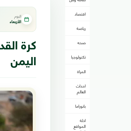
اقتصاد
اليوم
الأربعاء
رياضة
صحه
كرة الق
تكنولوجيا
اليمن
المراة
احداث
العالم
بانوراما
ادلة
المواقع