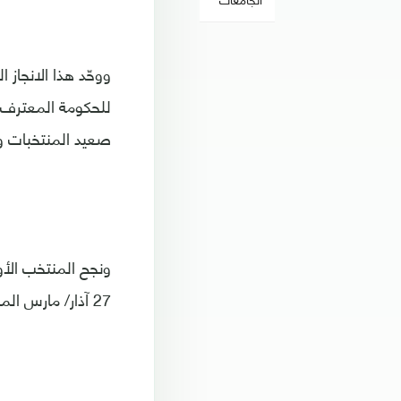
ووحّد هذا الانجاز 
للحكومة المعترف ب
صعيد المنتخبات وال
27 آذار/ مارس الماضي على نيبال في المباراة الختامية لمجموعته التي ضمت أيضا الفيليبين وطاجيكستان.