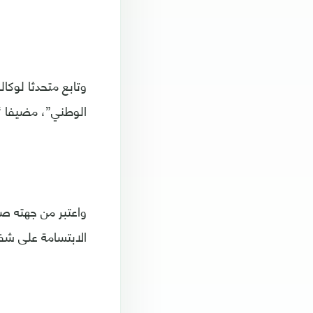
وتابع متحدثا لوكا
الوطني”، مضيفا “ن
واعتبر من جهته ص
الابتسامة على شفا