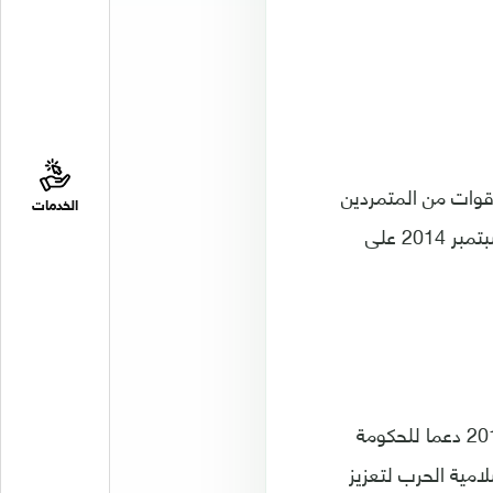
قوات من المتمردين
الخدمات
مؤيدة لسلطة موازية غير معترف بها يقودها الحوثيون الذين يسيطرون منذ أيلول/ سبتمبر 2014 على
وشهد النزاع تصعيدا مع تدخل السعودية على رأس تحالف عسكري في آذار/ مارس 2015 دعما للحكومة
امية الحرب لتعزيز