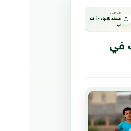
المؤلف
مُسند للأنباء - أ ف
ب
 في