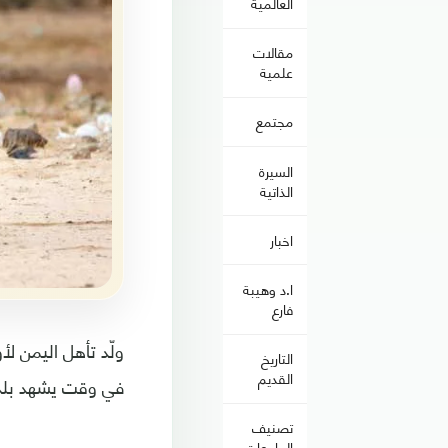
العالمية
مقالات
علمية
مجتمع
السيرة
الذاتية
اخبار
ا.د وهيبة
فارع
ولّد تأهل اليمن ل
التاريخ
القديم
في وقت يشهد بلده
تصنيف
الجامعات