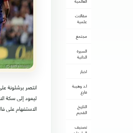
العالمية
مقالات
علمية
مجتمع
السيرة
الذاتية
اخبار
ا.د وهيبة
فارع
ليعود إلى سكة الا
التاريخ
الاستفهام على فال
القديم
تصنيف
الجامعات