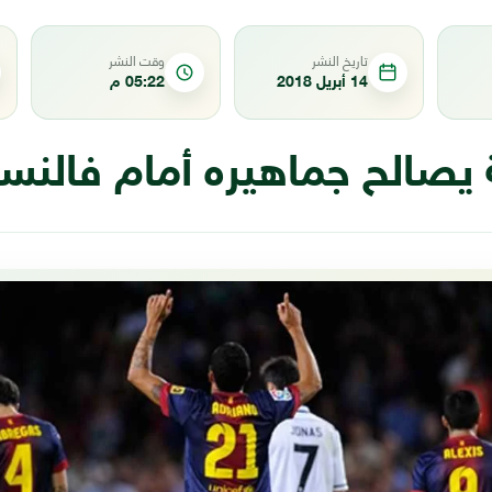
تاريخ النشر
وقت النشر
14 أبريل 2018
05:22 م
يصالح جماهيره أمام فالنسي