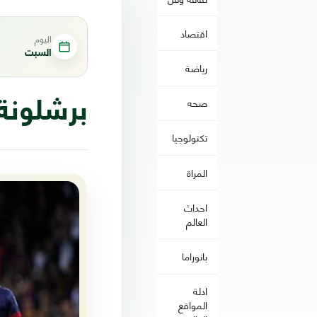
اقتصاد
اليوم
السبت
رياضة
صحه
برشلونة 
تكنولوجيا
المراة
احداث
العالم
بانوراما
ادلة
المواقع