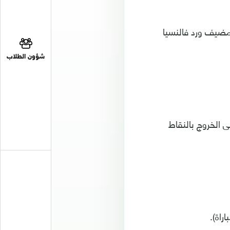
 من لويس سواريز وأومتيتي (15 و51) لصالح المضيف ورد فالنسيا
شؤون الطلاب
 الخروج بالنقاط