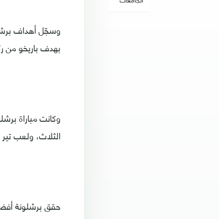
بهدف باريخو من ركلة 
وكانت مباراة برش
الثلاث، ولعب تير ش
حقق برشلونة أفضل بد