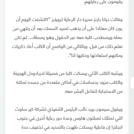
يقومون على رعايتهم.
وقالت ديانا بارنز مديرة دار الرعاية لرويترز ”اكتشفت اليوم أن
رون كان معتادا على أن يذهب لصيد السمك بعد أن ينتهي من
عمله ويصطحب كلبه معه عبر الحقول وهو يصطاد... لم نكن
نعلم ذلك من قبل. وبالتالي من الواضح أن الكلب أعاد ذكريات
يمكنهم استعادتها وحكيها لنا“.
ويشبه الكلب الآلي بيسكت كلبا من فصيلة لابرادودل الهجينة.
والكلب مزود بحساسات في أماكن متعددة من جسده تمكنه
من الاستجابة لتفاعل البشر معه.
ويقول سيمون بيرد نائب الرئيس التنفيذي لشركة كير ساوث
التي تمتلك تمبلتون هاوس وعدة دور رعاية أخرى في جنوب
انجلترا إن فاعلية بيسكت ظهرت بالتحديد في تخفيف حدة