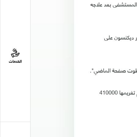
المستشفى بعد علاجه
 ديكنسون على
الخدمات
 "طوت صفحة الماضي".
وقارنت لنزي قضية موكلتها بقضية المدونة الاسترالية الشهيرة بل غيبسون، التي تم تغريمها 410000