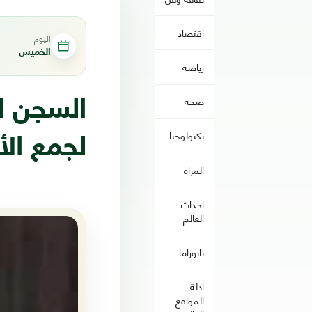
اقتصاد
اليوم
الخميس
رياضة
صحه
السجن ل
تكنولوجيا
لجمع الأ
المراة
احداث
العالم
بانوراما
ادلة
المواقع