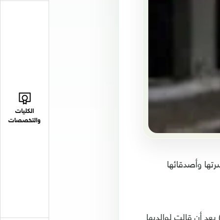
الكليات
والتخصصات
رتها وأصدقائها
ر استرالي (31 ألف دولار أمريكي) بعد أن قالت لوالديها