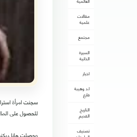
العالمية
مقالات
علمية
مجتمع
السيرة
الذاتية
اخبار
ا.د وهيبة
فارع
سجنت امرأة استرال
التاريخ
للحصول على المال
القديم
تصنيف
الجامعات