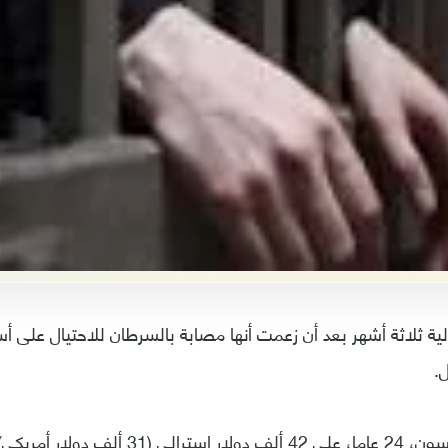
ية ثلاثة أشهر بعد أن زعمت أنها مصابة بالسرطان للاحتيال على أس
.
وحصلت هانا ديكنسون، 24 عاما، على 42 ألف دولا