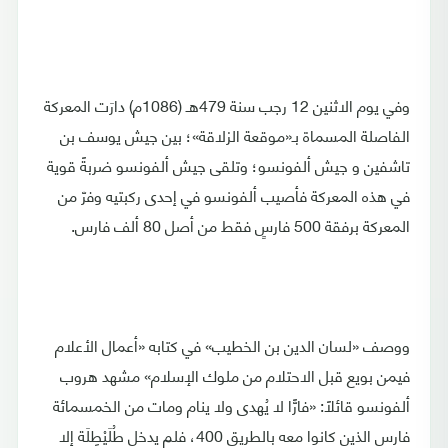
وفي يوم الاثنين 12 رجب سنة 479هـ (1086م) دارَت المعركة
الفاصلة المسماة بـ«موقعة الزلاقة»؛ بين جيش يوسف بن
تاشفين و جيش ألفونسو؛ وتلقى جيش ألفونسو ضربةً قوية
في هذه المعركة فأصيب ألفونسو في إحدى ركبتيه وفرّ من
المعركة برفقة 500 فارسٍ فقط من أصل 80 ألف فارس.
ووصف «لسان الدين بن الخطيب» في كتابه «أعمال الأعلام
فيمن بويع قبل الاحتلام من ملوك الإسلام» مشهد هروب
ألفونسو قائلًا: «فارًّا لا يُهدى ولا ينام ومات من الخمسمائة
فارس الذين كانوا معه بالطريق 400، فلم يدخل طُلَيْطِلَة إلا