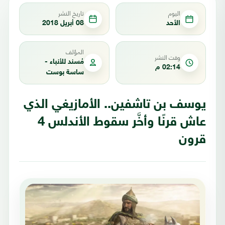
اليوم
تاريخ النشر
الأحد
08 أبريل 2018
المؤلف
وقت النشر
مُسند للأنباء -
02:14 م
ساسة بوست
يوسف بن تاشفين.. الأمازيغي الذي
عاش قرنًا وأخَّر سقوط الأندلس 4
قرون