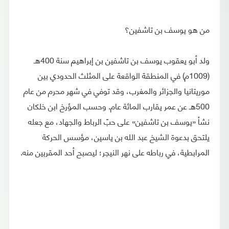
من هو يوسف بن تاشفين؟
ولد أبو يعقوب يوسف بن تاشفين بن إبراهيم سنة 400هـ
(1009م) في المنطقة الواقعة على المثلث الحدودي بين
موريتانيا والجزائر والمغرب، وقد توفي في شهر محرم من عام
500هـ عن عمر يقارب المائة عام. وحسب المؤرخ ابن خلكان
نشأ «يوسف بن تاشفين» على حبّ الرباط والجهاد، مع جعله
يلتحق بدعوة الشيخ عبد الله بن ياسين، مؤسس الحركة
المرابطية، في رباطه على نهر النيجر؛ ليصبح أحد المقربين منه.