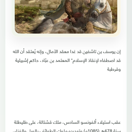
إن يوسف بن تاشفين قد غدا معقد الآمال، وإنه يُعتقد أن الله
قد اصطفاه لإنقاذ الإسلام* المعتمد بن عبّاد، حاكم إشبيلية
وقرطبة
عقب استيلاء ألفونسو السادس، ملك قشتالة، على طليطلة
سنة 478هـ (1085م) وتهديده ملوك الطوائف بالويل والفناء،