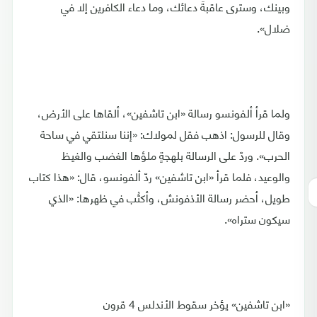
وبينك، وسترى عاقبةَ دعائك، وما دعاء الكافرين إلا في
ضلال».
ولما قرأ ألفونسو رسالة «ابن تاشفين»، ألقاها على الأرض،
وقال للرسول: اذهب فقل لمولاك: «إننا سنلتقي في ساحة
الحرب». وردّ على الرسالة بلهجةٍ ملؤها الغضب والغيظ
والوعيد، فلما قرأ «ابن تاشفين» ردّ ألفونسو، قال: «هذا كتاب
طويل، أحضر رسالة الأذفونش، وأكتُب في ظهرها: «الذي
سيكون ستراه».
«ابن تاشفين» يؤخر سقوط الأندلس 4 قرون