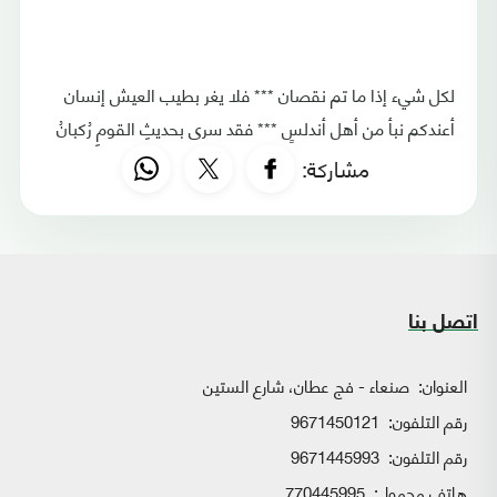
لكل شيء إذا ما تم نقصان *** فلا يغر بطيب العيش إنسان
أعندكم نبأ من أهل أندلسٍ *** فقد سرى بحديثِ القومِ رُكبانُ
مشاركة:
اتصل بنا
العنوان:
صنعاء - فج عطان، شارع الستين
رقم التلفون:
9671450121
رقم التلفون:
9671445993
هاتف محمول:
770445995