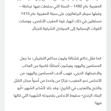
المغربية عام 1492 – السنة التي سقطت فيها غرناطة –
وقبلها سيطر البرتغاليون على سبتة المغربية عام 1415
مستغلين في ذلك انهيار قوة المغرب الأقصى. ووصلت
القوات الإسبانية إلى السواحل الشرقية للجزائر.
كما فعّل حاكم قشتالة وليون محاكم التفتيش؛ ما جعل
المسلمين واليهود يعيشون أصنافًا قاسية من العذاب
والاضطهاد الديني، فهرب آلاف المسلمين واليهود من
الأندلس نحو المغرب؛ فرارًا من واحدة من أسوأ مجازر القتل
والذبح والتعذيب في التاريخ؛ وقد خلد الشاعر الشهير «أبو
البقاء الرندي» سقوط الأندلس بقصيدته الشهيرة التي قالها
فيها: