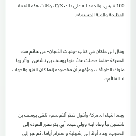
100 فارس، والحمد لله على ذلك كثيرًا، وكانت هذه النعمة
العظيمة والمنة الجسيمة».
وقال ابن خلكان في كتاب «وفيات الأعيان» عن غنائم هذه
المعركة «فلما حصلت عفّ عنها يوسف بن تاشفين، وآثر بها
ملوك الطوائف، وعرَّفهم أن مقصوده إنما كان الغزو والجهاد،
لا الغنائم».
وبعد انتهاء المعركة وأفول خطر ألفونسو، تلقى يوسف بن
تاشفين نبأ وفاة ابنه وولي عهده أبي بكر فقرر العودة إلى
المغرب، وعاد أولًا إلى إشبيلية واستراح أيامًا، ثم عبر إلى