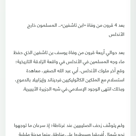
بعد 4 قرون من وفاة «ابن تاشفين».. المسلمون خارج
الأندلس
بعد حوالي أربعة قرون من وفاة يوسف بن تاشفين الذي حفظ
ماء وجه المسلمين في الأندلس في واقعة الزلاقة التاريخية؛
وقع آخر ملوك الأندلس، أبي عبد الله الصغير، معاهدة
استسلام مع الملكين الكاثوليكيين فرديناند وإيزابيلا بالدموع،
وبذلك انتهى الوجود الإسلامي في شبه الجزيرة الأيبيرية.
ولم يتوقّف زحف الصليبيين عند غرناطة؛ إذ سرعان ما توجهوا
نحو شمال أفريقيا وسيطروا على مناطق بينها مدينة مليلية