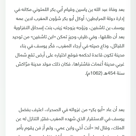
بعد وفاة عبد الله بن ياسين وقيام أبي بكر اللمتوني مكانه في
إدارة دولة المرابطين؛ أوكل أبو بكر شؤون المغرب لابن عمه
يوسف بن تاشفين، وزوّجه بزوجته زينب بنت إسحاق النفزاوية
بعد أن طلقها، وفي ظرفٍ وجيزٍ تمكن «ابن تاشفين» من توحيد
القبائل، وذاع صيته في أرجاء المغرب، فكّر يوسف في بناء
مدينة تكون قاعدة لحكمه فوقع اختياره على أرض تقع شمال
غربي مدينة أغمات فاشتراها، فكان ذلك مولد مدينة مرَّاكش
سنة 454هـ (1062م).
بعد أن عاد «أبو بكر» من غزواته في الصحراء، اعترف بفضل
يوسف في الاستقرار الذي شهده المغرب فقرّر التنازل له عن
الملك، وقال له: «أنت أخي وابن عمي، ولم أرَ مَن يقوم بأمر