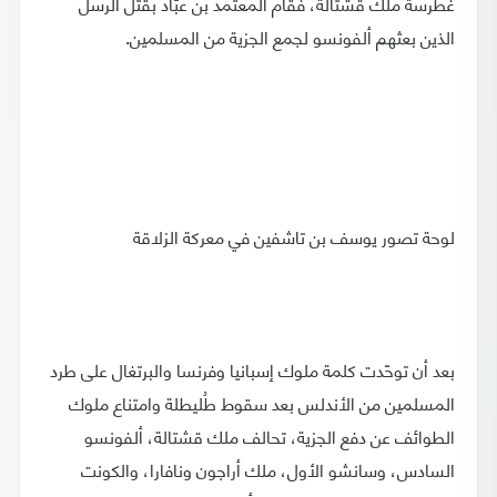
غطرسة ملك قشتالة، فقام المعتمد بن عبّاد بقتل الرسل
الذين بعثهم ألفونسو لجمع الجزية من المسلمين.
لوحة تصور يوسف بن تاشفين في معركة الزلاقة
بعد أن توحّدت كلمة ملوك إسبانيا وفرنسا والبرتغال على طرد
المسلمين من الأندلس بعد سقوط طُليطلة وامتناع ملوك
الطوائف عن دفع الجزية، تحالف ملك قشتالة، ألفونسو
السادس، وسانشو الأول، ملك أراجون ونافارا، والكونت