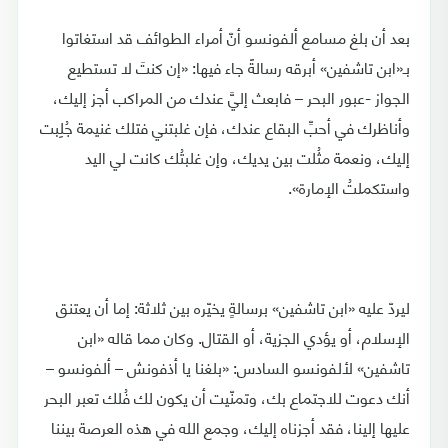
بعد أن بلغ مسامع ألفونسو أنّ أمراء الطوائف قد استغاتوا
بـ«ابن تاشفين» أبرقه رسالةً جاء فيها: «إن كنتَ لا تستطيع
الجواز -عبور البحر – فابعث إليَّ عندك من المراكب أجز إليك،
وأناظرك في أحبِّ البقاع عندك، فإن غلبتني فتلك غنيمة جُلِبت
إليك، ونعمة مثُلت بين يديك، وإن غلبتُك كانت لي اليد
واستكملتُ الإمارة».
ليردّ عليه «ابن تاشفين» برسالةٍ يخيّره بين ثلاثة: إما أن يعتنق
الإسلام، أو يؤدي الجزية، أو القتال. وكان مما قاله «ابن
تاشفين» لألفونسو السادس: «بلغنا يا أذفونش – ألفونسو –
أنك دعوت للاجتماع بك، وتمنّيت أن يكون لك فُلك تعبر البحر
عليها إلينا، فقد أجزناه إليك، وجمع الله في هذه العرصة بيننا