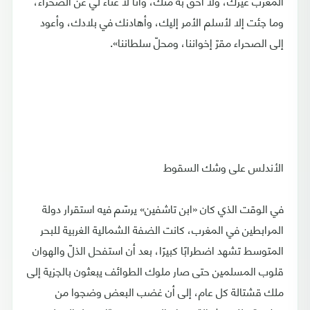
المغرب غيرك، ولا أحق به منك، وأنا لا غناء لي عن الصحراء،
وما جئت إلا لأسلم الأمر إليك، وأهادنك في بلادك، وأعود
إلى الصحراء مقرّ إخواننا، ومحلّ سلطاننا».
الأندلس على وشك السقوط
في الوقت الذي كان «ابن تاشفين» يرسّم فيه استقرار دولة
المرابطين في المغرب، كانت الضفة الشمالية الغربية للبحر
المتوسط تشهد اضطرابًا كبيرًا، بعد أن استفحل الذلّ والهوان
قلوب المسلمين حتى صار ملوك الطوائف يبعثون بالجزية إلى
ملك قشتالة كل عام، إلى أن غضب البعض وضجوا من