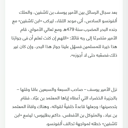
بعد سجال الرسائل بين الأمير يوسف بن تاشفين، والملك
ألفونسو السادس، أتى موعد اللقاء، ليركب «ابن تاشفين» مع
جنده البحر المضرب سنة 479هـ ومع تعالي الأمواج، قام
الأمير متضرعًا إلى ربه قائلًا: «اللهم إن كنت تعلم أن فى جوازنا
هذا خيرة للمسلمين فسهّل علينا جواز هذا البحر، وإن كان غير
ذلك فصعّبه حتى لا أجوزه».
نزل الأمير يوسف – صاحب السبعة والسبعين عامًا وقتها –
بالجزيرة الخضراء التي أعطاه إياها المعتمد بن عبّاد، فقام
بتحصينها؛ وجعلها قاعدةً خلفيةً لقواته، وهناك وافاهُ المعتمد
بن عباد، والمتوكل بن الأفطس، حاكم بطليوس؛ ليضع «ابن
تاشفين» خطته لمواجهة تحالف ألفونسو.