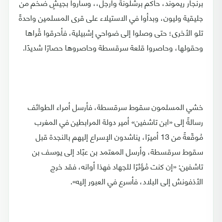
برنجار ريموند، حاكم برشلونة وأرجل،، وساروا بجيشٍ ضخم من
جليقية وليون، وبدأوا في الاستيلاء على قرى المسلمين واحدةً
تلو الأخرى؛ حتى وصلوا إلى ضواحي إشبيلية، فأحرقوا قُراها
وحقولها، وحاصروا قلعة سرقسطة وحاصروها حصارًا شديدًا.
خشي المسلمون سقوط سرقسطة، فأرسل أمراء الطوائف
رسالةً إلى «ابن تاشفين» أمير دولة المرابطين في المغرب
مُوقّعةً من 13 أميرًا، يناشدون الإسراع إليهم بالنجدة قبل
سقوط سرقسطة، وأرسل المعتمد بن عبّاد إلى يوسف بن
تاشفين: «إن كنت مُؤثرًا للجهاد فهذا أوانه، فقد خرج
الأذفونش إلى البلاد، فأسرع في العبور إليه».