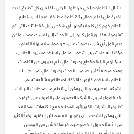
لا تزال التكنولوجيا في مراحلها الأولى، لذا فإن كل تطبيق لديه
القدرة على تعلم حوالي 20 كلمة مختلفة، فيما لا يستطيع
النظام فهم كل كلمة يقولها أي شخص، بل فقط تلك التي تم
تعليمها. هذا، ويقول كابور إن التحدث إلى نفسك عمداً، ولكن
عدم قول أي شيء بصوت عال، هو ممارسة سهلة التعلم،
مؤكداً أنه عند تدريب شخص ما على استخدامه، يبدأ الطلاب
بسؤالهم قراءة مقطع بصوت عالٍ، ثم يعبرون عن الكلمات،
وهذه مرحلة أكثر راحةً من التحدث بصوت عالٍ. من أجل بناء
النظام، استخدم كابور أداة ذكاء اصطناعية شائعة تسمى
الشبكة العصبية، والتي يمكن أن تتعلم من مدخلات البيانات.
لقد قاموا بتدريب الشبكة العصبية على التعرف على كيفية
تطابق الإشارات الكهربائية المختلفة مع الكلمات المختلفة
التي يمكن للشخص أن يقولها لنفسه. تثير التقنية أيضاً الكثير
من الأسئلة حول الخصوصية، فربما تخشى من الهمس
لنفسك أو حتى التفكير غير المنطوق في رأسك خوفاً من