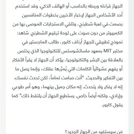
الجهاز قراءته وربطه بالحاسب أو الهاتف الذكي. وقد استخدم
أحد الأشخاص الجهاز لإخبار الآخرين بخطوات المنافسين
بصمت في لعبة شطرنج، وتلقي الاستجابات الموصى بها من
الكمبيوتر من دون صوت على لوحة ترقيم الشطرنج. شاهد:
نموذج تطبيقي للجهاز أرناف كابور، طالب الماجستير في
مختبر MIT بمعهد ماساتشوستس للتكنولوجيا الذي يختص
بالعلاقة بين البشر والتكنولوجيا، يؤكد أن الجهاز لا يقرأ الأفكار
أو يفهم عشوائياً الكلمات التي يُمرِّرها عقلك، وإنما يصل ما
بين التفكير والحديث. “أنت صامت تماماً، لكن تحدث نفسك.
إنه لا يفكر ولا يتحدث. إنه مكان جميل بينهما، وهو أمر طوعي
وإرادي، ولكنه أيضاً خاص. يستطيع الجهاز أن يلتقط ذلك” كما
يقول كابور.
مَن سيستفيد من الجهاز الجديد؟