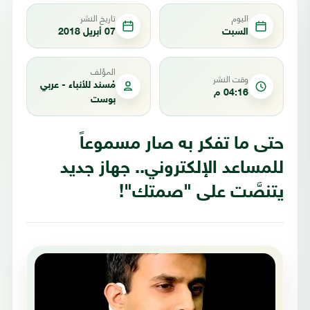
اليوم
تاريخ النشر
السبت
07 أبريل 2018
المؤلف
وقت النشر
مُسند للأنباء - عربي
04:16 م
بوست
حتى ما تفكر به صار مسموعاً
للمساعد الإلكتروني.. جهاز جديد
يتنصَّت على "صمتك"!