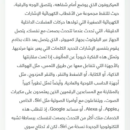
الميكروفون الذي يوضع أمام شفاهه، يلتصق الوجه والرقبة،
حيث تلتقط مجموعة من الأقطاب الكهربائية الإشارات
الكهربائية الصغيرة التي تولدها حركات العضلات الداخلية
الدقيقة، التي تحدث عندما تتحدث بصمت مع نفسك. يتصل
الجهاز عبر البلوتوث بجهاز كمبيوتر، الذي يتصل بعد ذلك بخادم
يقوم بتفسير الإشارات لتحديد الكلمات التي يعبر عنها مرتديها.
وتمثل هذه الفكرة خروجاً عن المألوف إذا تمت مقارنتها
بالأجهزة التي نتفاعل معها عن طريق اللمس، مثل الهواتف
الذكية، أو الكتابة، أو الضغط والنقر، والنقر المزدوج، مثل
أجهزة الحاسب اللوحية والعادية. وأيضاً تمثل تطوراً كبيراً
بالمقارنة مع المساعدين الرقميين الذين يعتمدون على مكبرات
الصوت، ويتفاعلون مع أوامرنا الصوتية مثل Siri، الخاص
بـApple، أو Alexa، أو مساعد Google، إذ تتطلب هذه
الخدمات منك أكثر من التحدث بصمت لنفسك. ببساطة تشبه
التكنولوجيا الجديدة نسخة من Siri، لكن لا تحتاج سوى