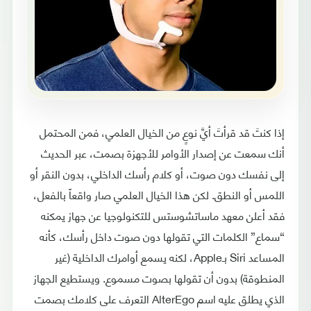
إذا كنتَ قد قرأتَ أيَّ نوعٍ من الخيال العلمي، فمن المحتمل
أنك سمعت عن إصدار الأوامر للأجهزة بصمت، عبر الحديث
إلى نفسك دون صوت، أو كلام رأسك الداخلي، بدون النقر أو
اللمس أو النطق. لكن هذا الخيال العلمي صار واقعاً بالفعل،
فقد أعلن معهد ماساتشوستس للتكنولوجيا عن جهاز يمكنه
“سماع” الكلمات التي تقولها دون صوت داخل رأسك، كأنه
المساعد Siri بـApple، لكنه يسمع أوامرك الداخلية (غير
المنطوقة) بدون أن تقولها بصوت مسموع. ويستطيع الجهاز
الذي يطلق عليه اسم AlterEgo التعرف على كلامك بصمت