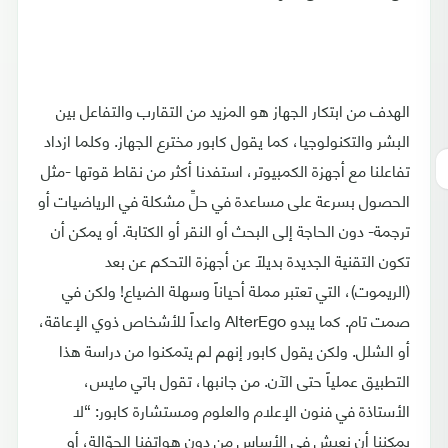
الهدف من ابتكار الجهاز هو المزيد من التقارب والتفاعل بين
البشر والتكنولوجيا، كما يقول كابور مخترع الجهاز. وكلما ازداد
تفاعلنا مع أجهزة الكمبيوتر، استفدنا أكثر من نقاط قوتها -مثل
الحصول بسرعة على مساعدة في حلِّ مشكلة في الرياضيات أو
ترجمة- دون الحاجة إلى البحث أو النقر أو الكتابة. أو يمكن أن
تكون التقنية الجديدة بديلاً عن أجهزة التحكم عن بعد
(الريموت)، التي تعتبر مملة أحياناً وسهلة الضياع! ولكن في
صمت تام. كما يبدو AlterEgo واعداً للأشخاص ذوي الإعاقة،
أو الشلل. ولكن يقول كابور إنهم لم يتمكنوا من دراسة هذا
التطبيق عملياً حتى الآن. من جانبها، تقول باتي مايس،
الأستاذة في فنون الإعلام والعلوم ومستشارة كابور: “لا
يمكننا أن نعيش في الأساس من دون هواتفنا الجوّالة، أو