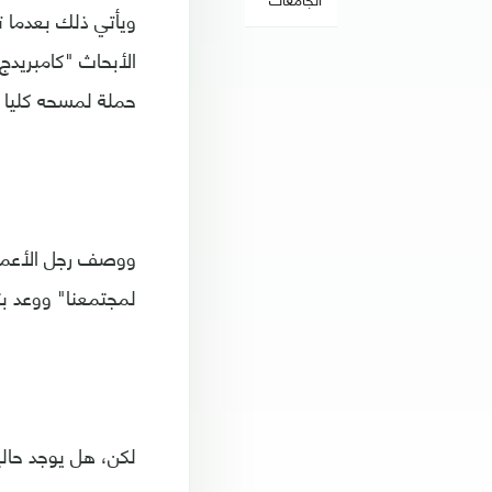
ويأتي ذلك بعدما 
الأبحاث "كامبريدج
حملة لمسحه كليا ""#e facebook
ووصف رجل الأعمال
لمجتمعنا" ووعد ب
لكن، هل يوجد حالي