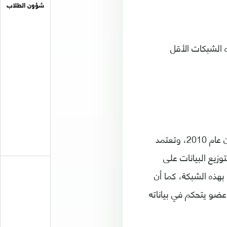
شؤون الطلاب
الشبكات الأقل
أولا- "دياسبورا" (Diaspora): وهي شبكة مفتوحة وغير ربحية أنشأها طلاب أميركيون عام 2010، وتعتمد
م بتوزيع البيانات على
ممنوعة بهذه الشبكة، كما أن
- احترام الخصوصية، فكل عضو يتحكم في بياناته