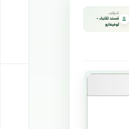
المؤلف
مُسند للأنباء -
لوفيغارو