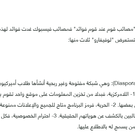
"مصائب قوم عند قوم فوائد" فمصائب فيسبوك غدت فوائد لهذه 
تستعرض "لوفيغارو" ثلاث منها:
على ثلاث مبادئ: 1- اللامركزية، فبدلا من تخزين المعلومات على موقع واحد تقو
خوادم مستقلة عن بعضها. 2- الحرية، فرمز البرنامج متاح للجميع والإعلانات 
الأعضاء ليسوا مطالبين بالكشف عن هوياتهم الحقيقية. 3
ن يسمح له بالاطلاع عليها.