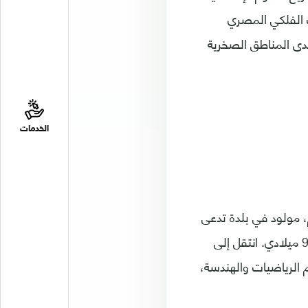
 الفلكي المصري
حدى المناطق الصخرية
الخدمات
 مولود في بلدة تدعى
بوزجان تقع ما بين بلدتي هراة ونيسابور في خراسان عام 328 من الهجرة الموافق 940 ميلادي. انتقل إلى
 الرياضيات والهندسة،