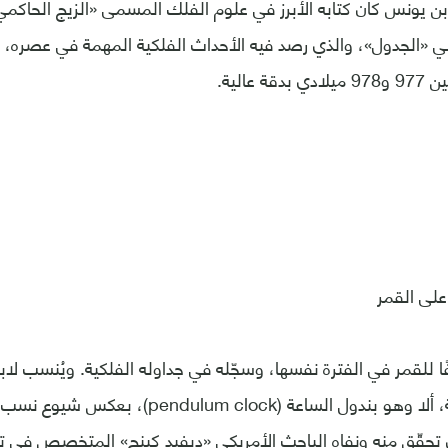
بن يونس كان كتابه الأبرز في علوم الفلك المسمى «الزيج الحاكم
ي «الجدول»، والذي رصد فيه الأحداث الفلكية المهمة في عصره، 
 عالية.
لى القمر
ًا للقمر في الفترة نفسها، وسجّله في جداوله الفلكية. ويُنسب لا
الاختراعات البشرية، ألا وهو بندول الساعة ( clock
ذي تحقّق منه ونفاه الباحث الأمريكي «ديفيد كينج» المتخصص في تا