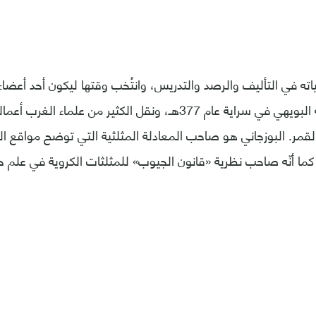
ته في التأليف والرصد والتدريس، وانتُخب وقتها ليكون أحد أعضاء
أنشأه شرف الدولة البويهي في سراية عام 377هـ، ونقل الكثير من علماء
لقمر. البوزجاني هو صاحب المعادلة المثلثية التي توضح مواقع ا
كما أنّه صاحب نظرية «قانون الجيوب» للمثلثات الكروية في علم 