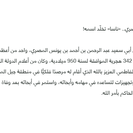
 أبي سعيد عبد الرحمن بن أحمد بن يونس المصري، واحد من أعظم 
وُلد في مصر سنة 342 هجرية الموافقة لسنة 950 ميلادية، وكان م
لفاطمي العزيز بالله الذي أقام له مرصدًا فلكيًّا في منطقة جبل المق
جهيزات لتساعده في مهامه وأبحاثه، واستمر في أبحاثه بعد وفاة الخ
لحاكم بأمر الله.