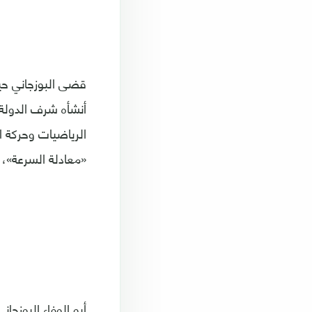
قضى البوزجاني حيا
الرياضيات وحركة ا
«معادلة السرعة»، 
أبو الوفاء البوزجاني