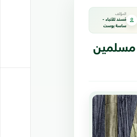
المؤلف
مُسند للأنباء -
ساسة بوست
جهولون.. 6 علماء مسلمين