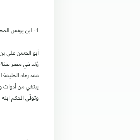
1- ابن يونس المصري.. «ناسا» تخلّد اسمه!
أبو الحسن علي بن
فقد رعاه الخليفة ا
يبتغي من أدوات وت
وتولّي الحكم ابنه ا