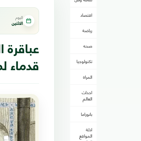
اقتصاد
اليوم
الاثنين
رياضة
صحه
تكنولوجيا
قدماء ل
المراة
احداث
العالم
بانوراما
ادلة
المواقع