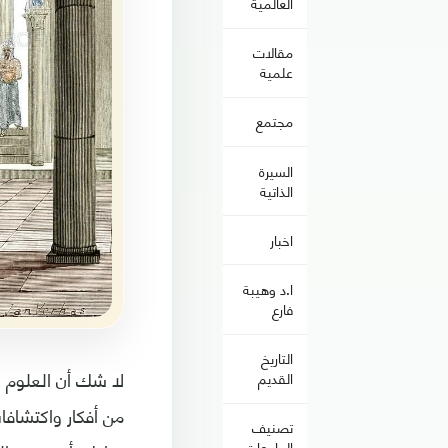
العالمية
مقالات
علمية
مجتمع
السيرة
الذاتية
اخبار
ا.د وهيبة
فارع
التاريخ
لا شك أن العلوم ل
القديم
من أفكار واكتشافا
تصنيف
الجامعات