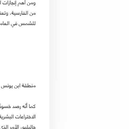
ومن أهم إنجازات ا
من الفارسية، وتعن
للشمس في العامين 977 و978 ميلادي بدقة
منطقة ابن يونس ع
كما أنّه رصد خسوف
جاليليو، الأمر ال