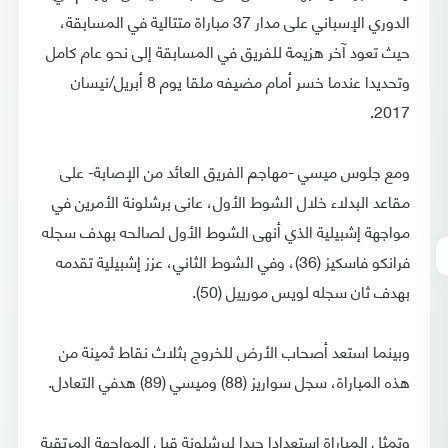
الدوري الإسباني على مدار 37 مباراة متتالية في المسابقة،
حيث تعود آخر هزيمة للفريق في المسابقة إلى نحو عام كامل
وتحديدا عندما خسر أمام مضيفه ملقا يوم 8 أبريل/نيسان
2017.
ومع جلوس ميسي -مهاجم الفريق العائد من الإصابة- على
مقاعد البدلاء خلال الشوط الأول، عانى برشلونة الأمرين في
مواجهة إشبيلية الذي أنهى الشوط الأول لصالحه بهدف سجله
فرانكو فاسكيز (36)، وفي الشوط الثاني، عزز إشبيلية تقدمه
بهدف ثان سجله لويس مورييل (50).
وبينما استعد أصحاب الأرض للخروج بثلاث نقاط ثمينة من
هذه المباراة، سجل سواريز (88) وميسي (89) هدفي التعادل.
وتمثل المباراة استعدادا جيدا لبرشلونة قبل المواجهة المرتقبة