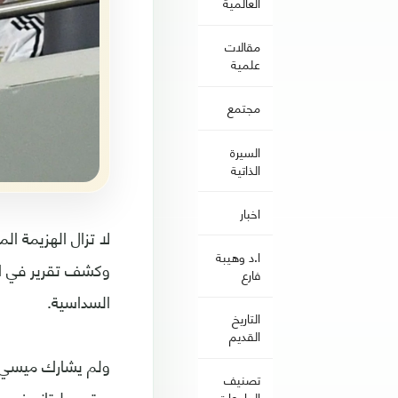
العالمية
مقالات
علمية
مجتمع
السيرة
الذاتية
اخبار
ا.د وهيبة
وكشف تقرير في الأ
فارع
السداسية.
التاريخ
القديم
ولم يشارك ميسي ف
تصنيف
الجامعات