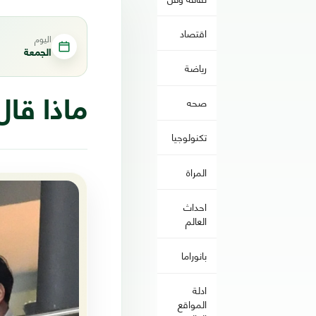
اقتصاد
اليوم
الجمعة
رياضة
صحه
ماذا قا
تكنولوجيا
المراة
احداث
العالم
بانوراما
ادلة
المواقع