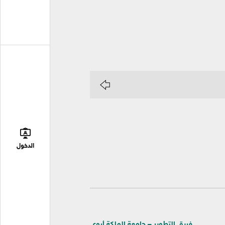
الدخول
فريق التطوير – جامعة الملكة أروى