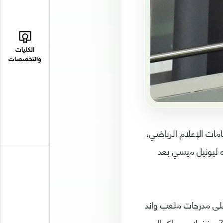
الكليات
والتخصصات
نيا 6-1 تلقي بظلالها على اهتمامات الإعلام الرياضي،
ه ليونيل ميسي بعد
على مدرجات ملعب واند
ميتروبوليتانو في مدريد، غير أنه خطف الأضواء حين مغادرته المدرجات في الدقيقة 77 مفضلا عدم إكمال