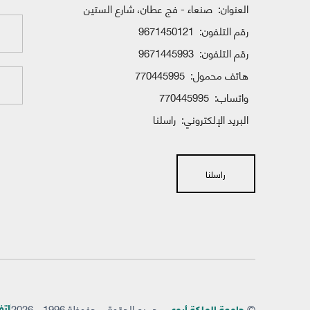
العنوان:
صنعاء - فج عطان، شارع الستين
رقم التلفون:
9671450121
رقم التلفون:
9671445993
هاتف محمول:
770445995
واتساب:
770445995
البريد الإلكتروني:
راسلنا
راسلنا
©
- جميع الحقوق محفوظة 1996 - 2026
إتفاق