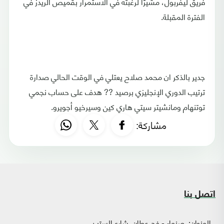
فريق ليفربول، مشيرًا لرغبته في الاستمرار بقميص الريدز في
الفترة المقبلة.
جدير بالذكر ان محمد صلاح يعتلي في الوقت الحالي صدارة
ترتيب الدوري الإنجليزي برصيد ?? هدف على حساب نجمي
توتنهام ومانشيتر سيتي هاري كين وسيرخيو أجويرو.
مشاركة:
اتصل بنا
العنوان:
صنعاء - فج عطان، شارع الستين