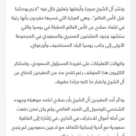
ونشر آل الشيخ صورة وأرفقها بتعليق قال فيه "لازم يوحشنا
قبل كأس العالم"، وهي العبارة التي فسرها مغردون بأنها رغبة
في ابتعاد صلاح عن كأس العالم المقبلة في روسيا والتي
ستشهد وجود المنتخبين المصري والسعودي في المجموعة
الأولى إلى جانب روسيا البلد المستضيف وأورغواي.
وانهالت التعليقات على تغريدة المسؤول السعودي، واستنكر
الكثيرون هذا الموقف رغم تقدم عدد من المغردين للدفاع عن
آل الشيخ واعتبار ما كتبه مزاحا مقبولا.
وذكّر أحد المغردين آل الشيخ بأن صلاح اعتمد موهبته وجهده
الشخصي للوصول إلى المجد العالمي ولم يكن ممن دفعت
من أجله أموال للاحتراف في الخارج، في إشارة إلى اتفاقية
سعودية مع أندية إسبانية للتعاقد مع لاعبين سعوديين لم ينجح
أي أحد منهم في فرض نفسه هناك.