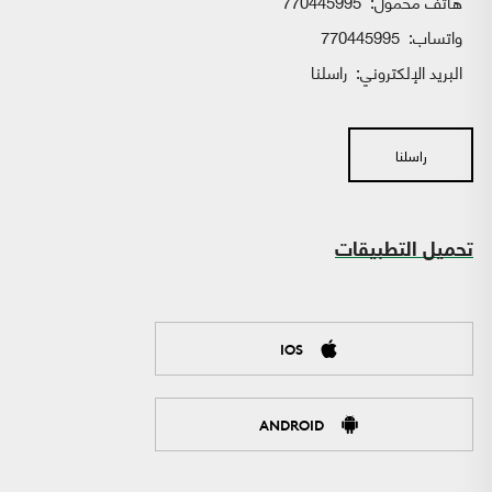
هاتف محمول:
770445995
واتساب:
770445995
البريد الإلكتروني:
راسلنا
راسلنا
تحميل التطبيقات
IOS
ANDROID