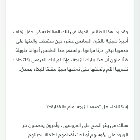
وقد بدأ هذا الطقس قديمًا في تلك المقاطعة في حفل زفاف
أميرة صينية بالقرن السادس عشر، حين سقطت والدتها على
قدميها تبكي حزنًا فراقها، واستمر هذا الطقس أعوامًا طويلة
ظنًا منهن أن هذا يبارك الزيجة، وإذا لم تبك العروس بكاءً حادًا؛
تضربها الأم وتعنفها حتى تمنحها سببًا مقنعًا للبكاء بصدق.
إسكتلندا.. هل تصمد الزيجة أمام «القذارة»؟
هناك من ينثر الملح على العروسين، وآخرون يفضلون نثر
الورود على رؤوسهم أو تحت أقدامهم احتفالًا بحياتهم