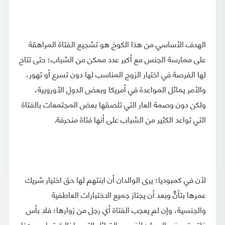
الهدف الأساسي من هذا الكوخ هو تشجيع الفتاة المراهقة
على ممارسة الجنس مع أكبر عدد ممكن من الشباب؛ حتى تتاح
لها الفرصة في اختيار الزوج المناسب لها دون تسرع أو تهور،
والأمر يماثل المواعدة في أمريكا وبعض الدول الأوروبية،
ولكن دون وصمة العار التي تلصقها بعض المجتمعات بالفتاة
التي تواعد الكثير من الشباب على أنها فتاة منحرفة.
لأن في كمبوديا؛ يرى الوالدان أن ابنتهم لها حق اختيار شريك
عمرها بتأنٍّ وبعد أن يجتاز جميع الاختبارات العاطفية
والجنسية، وإن لم يعجب الفتاة أي رجل من زوارها؛ فلا بأس
فلتستمر في البحث؛ لأنهم – القبائل التي ما زالت تمارس هذا