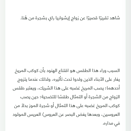
شاهد تقريرًا قصيرًا عن زواج إيشواريا راي بشجرة من هُنا.
السبب وراء هذا الطقس هو اقتناع الهنود بأن كوكب المريخ
يغار على الأبناء الذين ولدوا تحت تأثيره، ولذلك عندما يتزوج
أحدهما؛ يصب المريخ غضبه على هذا الشريك، ويعتبر طقس
الزواج من الشجرة أو التمثال طقسًا للتضحية؛ حين يصب
كوكب المريخ غضبه على هذا التمثال أو شجرة الموز بدلًا من
العروسين، وبعدها يغض البصر عن العروس/ العريس المولود
في مداره.