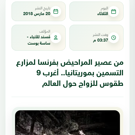
اليوم
تاريخ النشر
الثلاثاء
20 مارس 2018
المؤلف
وقت النشر
مُسند للأنباء -
03:37 م
ساسة بوست
من عصير المراحيض بفرنسا لمزارع
التسمين بموريتانيا.. أغرب 9
طقوس للزواج حول العالم