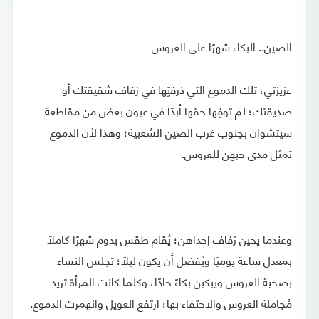
الصين.. البكاء شهرًا على العروس
عزيزتي، تلك الدموع التي ذرفتِها في زفاف شقيقتك أو
صديقتك؛ لم توفِها حقها أبدًا في عيون بعض من مقاطعة
سيتشوان بجنوب غرب الصين الشعبية؛ وهذا لأن الدموع
تمثل مدى حبهن للعروس.
وعندما يحين زفاف إحداهن؛ يُقام طقس يدوم شهرًا كاملًا
بمعدل ساعة يوميًا ويُفضل أن يكون ليلًا؛ تجلس النساء
بصحبة العروس ويبكين بكاءً حادًا، وكلما كانت المرأة تريد
مُجاملة العروس والاحتفاء بها؛ ارتفع العويل وانهمرت الدموع.