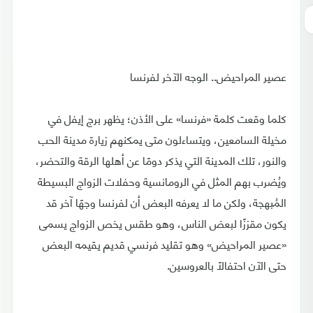
عصير المراحيض.. الوجه الآخر لفرنسا
كلما وقعت كلمة «فرنسا» على الأذن؛ يظهر برج إيفل في
مخيلة السامعين، ويتساءلون متى يمكنهم زيارة مدينة الحب
والنور، تلك المدينة التي يذكر دومًا عن أهلها الرقة والتحضر،
ويُضرب بهم المثل في الرومانسية وحفلات الزواج البسيطة
المُبهجة، ولكن ما لا يعرفه البعض أن لفرنسا وجهًا آخر قد
يكون مقززًا لبعض الناس، وهو طقس يخص الزواج يسمى
«عصير المراحيض» وهو تقليد فرنسي قديم يقيمه البعض
حتى الآن احتفالًا بالعروسين.