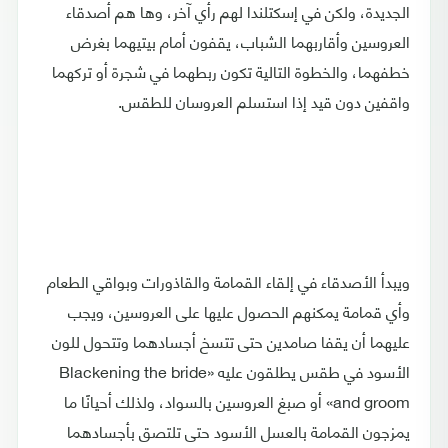
الجديدة، ولكن في إسكتلندا لهم رأي آخر، وها هم أصدقاء
العروسين وأقاربهما الشباب، يقفون أمام بيتيهما بغرض
خطفهما، والخطوة التالية تكون ربطهما في شجرة أو تركهما
واقفين دون قيد إذا استسلم العروسان للطقس.
ويبدأ الأصدقاء في إلقاء القمامة والقاذورات وبواقي الطعام
وأي قمامة يمكنهم الحصول عليها على العروسين، ويجب
عليهما أن يقفا صامدين حتى تتسخ أجسادهما وتتحول للون
الأسود في طقس يطلقون عليه «Blackening the bride
and groom» أو صبغ العروسين بالسواد، ولذلك أحيانًا ما
يمزجون القمامة بالعسل الأسود حتى تلتصق بأجسادهما