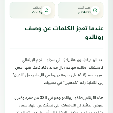
وقت النشر
المؤلف
04:00 م
وكالات
عندما تعجز الكلمات عن وصف
رونالدو
بعد الرباعية (سوبر هاتريك) التي سجلها النجم البرتغالي
كريستيانو رونالدو مهاجم ريال مدريد وقاد فريقه فيها أمس
لفوز معقد (6-3) على ضيفه جيرونا في الليغا، وصل "الدون"
إلى الثلاثية رقم "خمسين" في مسيرته.
هذه الأرقام يحققها رونالدو وهو في الـ33 من عمره وضرب
بعرض الحائط كل التوقعات التي تحدثت عن انتهاء عصره
وتراجع مستواه، ويكفي الإشارة إلى أن رونالدو انتزع المركز