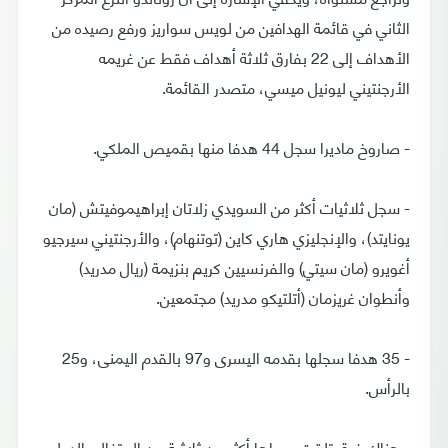
الثاني في قائمة الهدافين من لويس سواريز ورفع رصيده من
الأهداف إلى 22 بفارق ثلاثة أهداف فقط عن غريمه
الأرجنتيني ليونيل ميسي، متصدر القائمة.
- صاروخ ماديرا سجل 44 هدفا منها بقميص الملكي.
- سجل ثلاثيات أكثر من السويدي زلاتان إبراهيموفيتش (مان
يونايتد)، والإنجليزي هاري كاين (توتنهام)، والأرجنتيني سيرجيو
أغويرو (مان سيتي) والفرنسيين كريم بنزيمة (ريال مدريد)
وأنطوان غريزمان (أتلتيكو مدريد) مجتمعين.
- 35 هدفا سجلها بقدمه اليسرى و97 بالقدم اليمنى، و25
بالرأس.
- هناك فرق تلقت مرماها أكثر من ثلاثية من البرتغالي الدولي،