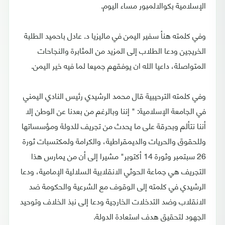
الإسلامية بكوالالمبور مساء اليوم.
وفي كلمته هنأ سفير اليمن في ماليزيا د. عادل باحميد الطلبة
الخريجين ودعا الطلاب إلى المزيد من المثابرة والنجاحات
المتواصلة، داعيا الله ان يوفقهم جميعا لما فيه خير اليمن.
وفي كلمته الترحيبية قال محمد الرشيدي رئيس النادي اليمني
في الجامعة الإسلامية: " إننا وبالرغم من بعدنا عن الوطن إلا
أننا نتألم وبحرقة على ما يحدث من تجريف للدولة ومؤسساتها
وللحقوق والحريات والديمقراطية، والكرامة ولمكتسبات ثورة
26 سبتمبر وثورة 14 أكتوبر" مشيرا إلى أن من يمارس هذا
التجريف هي جماعة الحوثي الانقلابية السلالية الإمامية، ودعا
الرشيدي في كلمته إلى الوقوف مع الشرعية والحكومة ضد
الانقلاب وضد التدخلات الخارجية ودعا إلى نبذ الخلاف وتوحيد
الجهود لتحقيق هدف استعادة الدولة.