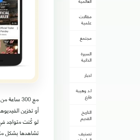
العالمية
مقالات
علمية
مجتمع
السيرة
الذاتية
اخبار
ا.د وهيبة
فارع
أو تخزين الفيديوه
التاريخ
القديم
لو كُنت متواجد في
تشاهدها بشكل متو
تصنيف
الجامعات