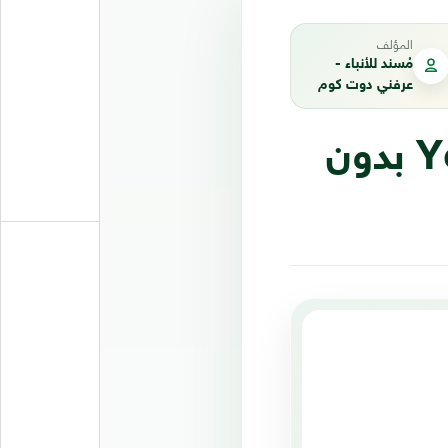
المؤلف
مُسند للأنباء -
عرفني دوت كوم
طريقة مشاهدة فيديوهات YouTube بدون