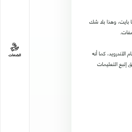
مُتاح لأكثر من 130 دولة حول العالم، وحجم لا يتعدى 8.5MB ميجا بايت، وهذا بلا شك
صفات.
ميلة على نظام الآندرويد، كما أنه
الخدمات
iOS، بمُجرد تحميل التطبيق إتبع التعليمات