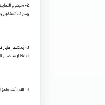
2- سيقوم التطبي
ومن ثم تستقبل رس
Next لإستكمال الخطوات.
4- الآن أنت جاهز لإستخدام التطبيق، قم بالضغط على Next لبدء إستعراض التطبيق وإستخدامة.