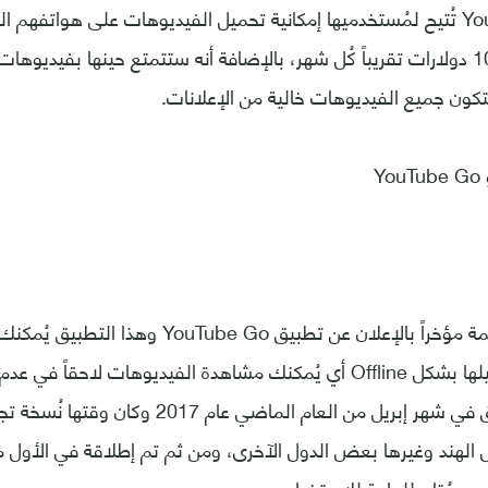
خدمة YouTube Red تُتيح لمُستخدميها إمكانية تحميل الفيديوهات على هواتفه
الخُدمة ستُكلفك 10 دولارات تقريباً كُل شهر، بالإضافة أنه ستتمتع حينها بفيدي
تكون جميع الفيديوهات خالية من الإعلانات.
Y
منصة يوتيوب قائمة مؤخراً بالإعلان عن تطبيق ouTube Go
الفيديوهات وتحميلها بشكل Offline أي يُمكنك مشاهدة الفيديوهات لاحقاً
إطلاق هذا التطبيق في شهر إبريل من العام الماضي عا
لهند وغيرها بعض الدول الآخرى، ومن ثم تم إطلاقة في الأول من 