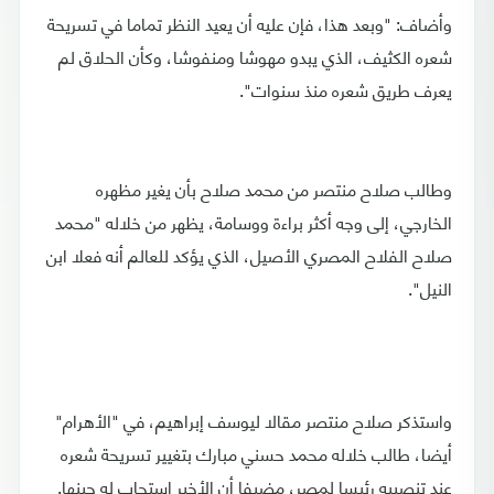
وأضاف: "وبعد هذا، فإن عليه أن يعيد النظر تماما في تسريحة
شعره الكثيف، الذي يبدو مهوشا ومنفوشا، وكأن الحلاق لم
يعرف طريق شعره منذ سنوات".
وطالب صلاح منتصر من محمد صلاح بأن يغير مظهره
الخارجي، إلى وجه أكثر براءة ووسامة، يظهر من خلاله "محمد
صلاح الفلاح المصري الأصيل، الذي يؤكد للعالم أنه فعلا ابن
النيل".
واستذكر صلاح منتصر مقالا ليوسف إبراهيم، في "الأهرام"
أيضا، طالب خلاله محمد حسني مبارك بتغيير تسريحة شعره
عند تنصيبه رئيسا لمصر، مضيفا أن الأخير استجاب له حينها.