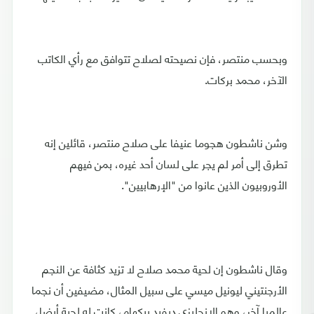
وبحسب منتصر، فإن نصيحته لصلاح تتوافق مع رأي الكاتب
الآخر، محمد بركات.
وشن ناشطون هجوما عنيفا على صلاح منتصر، قائلين إنه
تطرق إلى أمر لم يجر على لسان أحد غيره، بمن فيهم
الأوروبيون الذين عانوا من "الإرهابيين".
وقال ناشطون إن لحية محمد صلاح لا تزيد كثافة عن النجم
الأرجنتيني ليونيل ميسي على سبيل المثال، مضيفين أن نجما
عالميا آخر، وهو الإنجليزي ديفيد بيكهام، كانت له لحية أيضا،