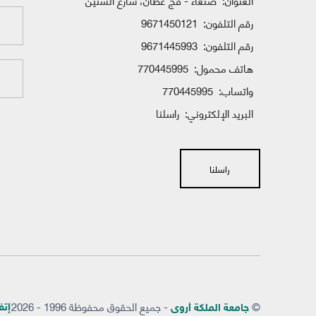
العنوان:
صنعاء - فج عطان، شارع الستين
رقم التلفون:
9671450121
رقم التلفون:
9671445993
هاتف محمول:
770445995
واتساب:
770445995
البريد الإلكتروني:
راسلنا
راسلنا
©
- جميع الحقوق محفوظة 1996 - 2026
إتفاق
جامعة الملكة أروى