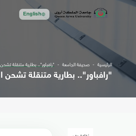
English
الرئيسية
صحيفة الجامعة
"رافباور".. بطارية متنقلة تشحن
"رافباور".. بطارية متنقلة تشحن ا
ثقافة وفن