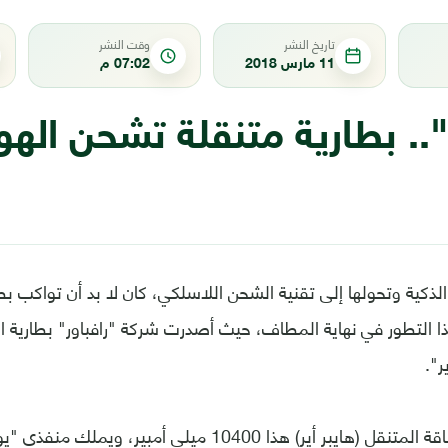
تاريخ النشر
وقت النشر
11 مارس 2018
07:02 م
".. بطارية متنقلة تشحن اله
لذكية وتحولها إلى تقنية الشحن اللاسلكي، كان لا بد أن تواكب بط
power b) هذا التطور في نهاية المطاف، حيث أصدرت شركة "رافباور" بطارية
ر".
تبلغ قدرة بنك الطاقة المتنقل (هايبر أير) هذا 10400 ميلي أم