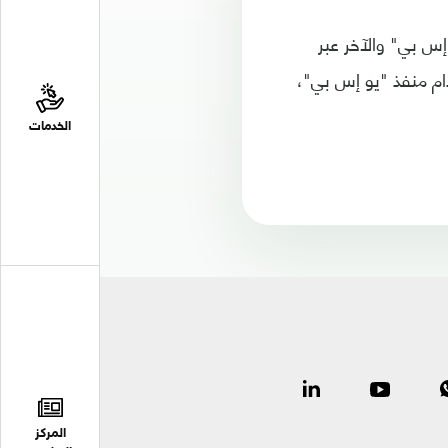
إس بي" والآخر عبر
مكن شحن آيفون إكس بسرعة 2.7 مرة باستخدام منفذ "يو إس بي"،
الخدمات
المركز