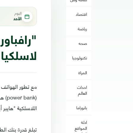
اليوم
اقتصاد
الأحد
رياضة
"رافباور
صحه
لاسلكيا
تكنولوجيا
المراة
مع تطور الهواتف ا
احداث
العالم
(ank
اللاسلكية "هايبر أي
بانوراما
ادلة
المواقع