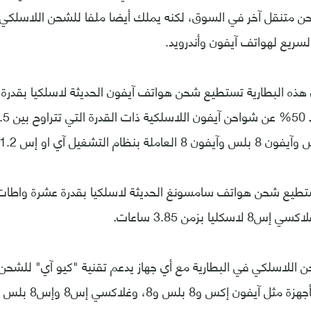
ن متنقل آخر في السوق، لكنه يملك أيضا ملفا للشحن اللاسلكي 
سريع لهواتف آيفون وأندرويد.
تشغيل آي او إس 11.2 أو ما يليه.
تستطيع شحن هواتف سامسونغ الحديثة لاسلكيا بقدرة عشرة واطات
يا بزمن 3.85 ساعات.
 اللاسلكي في البطارية مع أي جهاز يدعم تقنية "كيو آي" للشحن
كس و8 بلس و8، وغلاكسي إس8 وإس8 بلس ونوت 8.