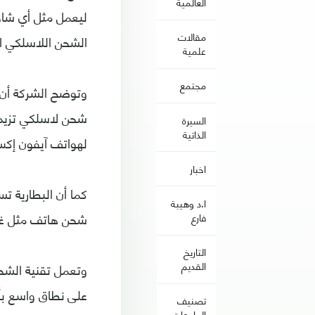
العالمية
ليعمل مثل أي شاح
مقالات
الشحن اللاسلكي ال
علمية
مجتمع
السيرة
الذاتية
لهواتف آيفون إكس وآيفون 8 بلس وآيفون 8 العاملة بنظام ال
اخبار
كما أن البطارية 
ا.د وهيبة
شحن هاتف مثل غلاكسي إس8 لاسكل
فارع
التاريخ
القديم
وتعمل تقنية الشحن
على نطاق واسع بأجهزة مثل آيفون إ
تصنيف
الجامعات