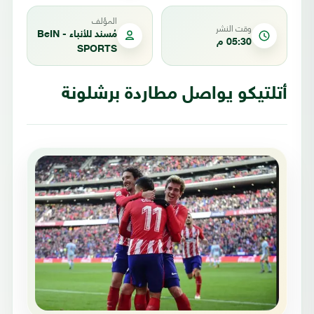
المؤلف
وقت النشر
مُسند للأنباء - BeIN
05:30 م
SPORTS
أتلتيكو يواصل مطاردة برشلونة