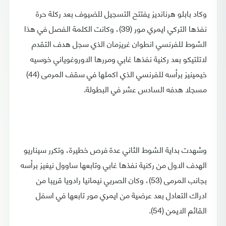
وكاد بابلو هرنانديز يفتتح التسجيل للضيوف بعد ركلة حرة
نفذها التركي ايمري مور (39)، وكانت الكلمة الفصل في هذا
الشوط للفرنسي انطوان غريزمان الذي سجل هدف التقدم
لاتلتيكو بعد ركنية نفذها غابي ومررها الاوروغوياني خوسيه
خيمينيز برأسه للفرنسي الذي اكملها في سقف المرمى (44)
مسجلا هدفه السادس عشر في البطولة.
وشهدت بداية الشوط الثاني عدة فرص خطيرة، وتكرر سيناريو
الهدف الاول من ركنية نفذها غابي وتابعها ساوول نيغيز برأسه
بجانب المرمى (53)، وكان الصربي نيمانيا رادويا قريبا من
ادراك التعادل بعد عرضية من ايمري مور تابعها في اسفل
القائم الايمن (54).