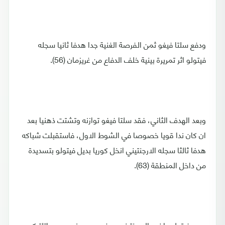
ودفع سلتا فيغو ثمن الفرصة الغنية جدا هدفا ثانيا سجله
فيتولو اثر تمريرة بينية خلف الدفاع من غريزمان (56).
وبعد الهدف الثاني، فقد سلتا فيغو توازنه وتشتت ذهنيا بعد
ان كان ندا قويا خصوصا في الشوط الاول، فاستقبلت شباكه
هدفا ثالثا سجله الارجنتيني انخل كوريا بديل فيتولو بتسديدة
من داخل المنطقة (63).
وبعد فيتولو، اخرج الارجنتيني دييغو سيميوني مدرب اتلتيكو