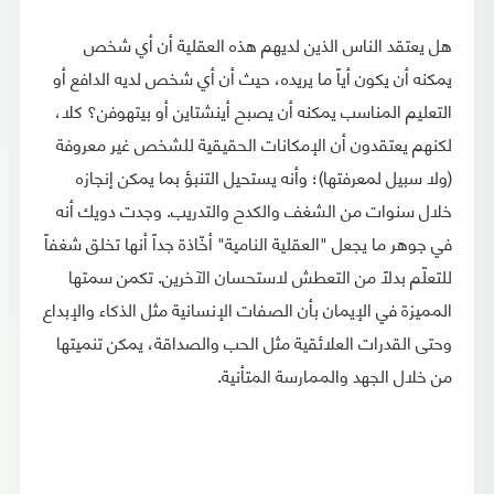
هل يعتقد الناس الذين لديهم هذه العقلية أن أي شخص
يمكنه أن يكون أياً ما يريده، حيث أن أي شخص لديه الدافع أو
التعليم المناسب يمكنه أن يصبح أينشتاين أو بيتهوفن؟ كلا،
لكنهم يعتقدون أن الإمكانات الحقيقية للشخص غير معروفة
(ولا سبيل لمعرفتها)؛ وأنه يستحيل التنبؤ بما يمكن إنجازه
خلال سنوات من الشغف والكدح والتدريب. وجدت دويك أنه
في جوهر ما يجعل "العقلية النامية" أخّاذة جداً أنها تخلق شغفاً
للتعلّم بدلاً من التعطش لاستحسان الآخرين. تكمن سمتها
المميزة في الإيمان بأن الصفات الإنسانية مثل الذكاء والإبداع
وحتى القدرات العلائقية مثل الحب والصداقة، يمكن تنميتها
من خلال الجهد والممارسة المتأنية.