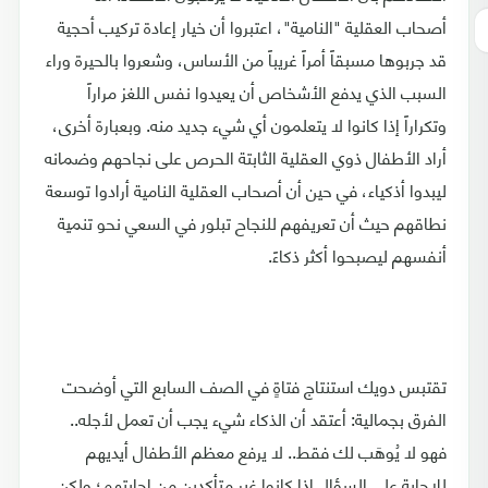
أصحاب العقلية "النامية"، اعتبروا أن خيار إعادة تركيب أحجية
قد جربوها مسبقاً أمراً غريباً من الأساس، وشعروا بالحيرة وراء
السبب الذي يدفع الأشخاص أن يعيدوا نفس اللغز مراراً
وتكراراً إذا كانوا لا يتعلمون أي شيء جديد منه. وبعبارة أخرى،
أراد الأطفال ذوي العقلية الثابتة الحرص على نجاحهم وضمانه
ليبدوا أذكياء، في حين أن أصحاب العقلية النامية أرادوا توسعة
نطاقهم حيث أن تعريفهم للنجاح تبلور في السعي نحو تنمية
أنفسهم ليصبحوا أكثر ذكاءً.
تقتبس دويك استنتاج فتاةٍ في الصف السابع التي أوضحت
الفرق بجمالية: أعتقد أن الذكاء شيء يجب أن تعمل لأجله..
فهو لا يُوهَب لك فقط.. لا يرفع معظم الأطفال أيديهم
للإجابة على السؤال إذا كانوا غير متأكدين من إجابتهم؛ ولكن