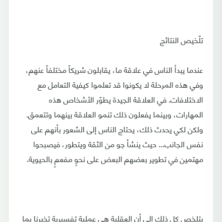
تلّخيص النتائج
عندما يبدأ الناس في علاقة ما، يقابلون شريكاً مختلفاً عنهم،
وفي هذه المرحلة لا يكونوا قد تعلموا كيفية التعامل مع
الاختلافات. في العلاقة الجيدة يطوّر الأشخاص هذه
المهارات، وبينما يفعلون ذلك تنمو العلاقة بينهما وتتعمق.
ولكن لكي يحدث ذلك، يحتاج الناس إلى الشعور بأنهم على
نفس الجانب... حيث ينشأ جو من الثقة ويتطور، فيصبحوا
مهتمين في تطوير بعضهم البعض على نحوٍ مفعمٍ بالحيوية.
يتلخص كل ذلك إلى أن العقلية هي عملية تفسيرية تخبرنا بما