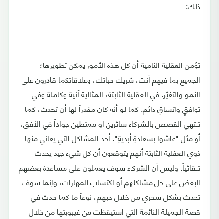
ذلك:
تؤمن العقلية النامية أن كل هذه الأمور يمكن تطويرها؛
الجميع بما فيهم أنت، شريك حياتك، وعلاقاتكما قادرون على
النمو والتغيّر. في العقلية الثابتة، المثالية آنية وكاملة وفي
توافقٍ واتساقٍ دائم. كما لو أنه كان مقدراً لها أن تحدث، كما
تنتهي القصص بالشركاء سائرين او ممتطين جواداً في الأفق،
أو مثل "عاشوا بسعادةٍ أبديةٍ". أحد المشاكل التي يعاني منها
ذوي العقلية الثابتة أنهم يتوقعون أن كل شيء جيد يحدث
تلقائياً. وليس أن الشركاء سوف يعملون على مساعدة بعضهم
البعض على حل مشاكلهم أو اكتساب المهارات، وإنما سوف
تحدث بشكل سحري من خلال حبهم، نوعاً ما كما حدث في
قصة الجميلة النائمة التي استيقظت من غيبوبتها من خلال