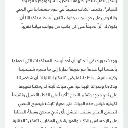
للنجاح". يكتنف الكتاب تحقيقاً في قوة معتقداتنا في الوعي
واللاوعي على حدٍ سواء، وكيف لتغيير أبسط معتقداتنا أن
يكون له أثراً عميقاً على كل جانب من جوانب حياتنا تقريباً.
وجدت دويك في أبحاثها أن أحد أبسط المعتقدات التي نحملها
بأنفسنا لها علاقة مع طريقة نظرنا إلى ما نعتبره شخصيتنا
وكيف نعيش داخلها. تفترض "العقلية الثابتة" أن شخصيتنا
وذكاءنا وقدراتنا الإبداعية هي هبات ثابتة لا يمكننا تغييرها
على نحوٍ مجدٍ؛ وتعتبر النجاح تأكيداً على الذكاء الأصيل وتقييماً
لكيفية قياس هذه الهبات على معيار ثابت؛ فيصبح السعي
لتحقيق النجاح وتجنب الفشل بأي ثمنٍ ممكن وسيلةً للحفاظ
على الإحساس بالذكاء والمهارة. في المقابل، تتغذى "العقلية