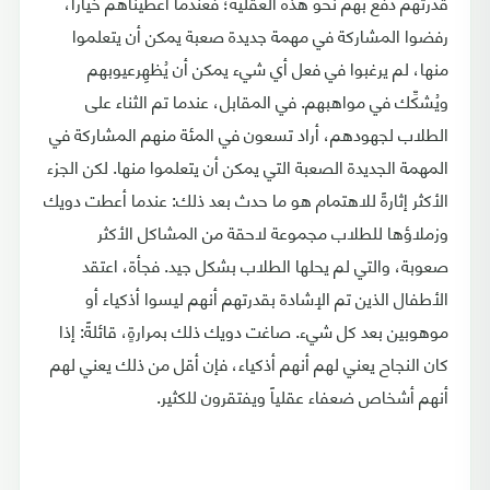
قدرتهم دفع بهم نحو هذه العقلية؛ فعندما أعطيناهم خياراً،
رفضوا المشاركة في مهمة جديدة صعبة يمكن أن يتعلموا
منها، لم يرغبوا في فعل أي شيء يمكن أن يُظهِرعيوبهم
ويُشكِّك في مواهبهم. في المقابل، عندما تم الثناء على
الطلاب لجهودهم، أراد تسعون في المئة منهم المشاركة في
المهمة الجديدة الصعبة التي يمكن أن يتعلموا منها. لكن الجزء
الأكثر إثارةً للاهتمام هو ما حدث بعد ذلك: عندما أعطت دويك
وزملاؤها للطلاب مجموعة لاحقة من المشاكل الأكثر
صعوبة، والتي لم يحلها الطلاب بشكل جيد. فجأة، اعتقد
الأطفال الذين تم الإشادة بقدرتهم أنهم ليسوا أذكياء أو
موهوبين بعد كل شيء. صاغت دويك ذلك بمرارةٍ، قائلةً: إذا
كان النجاح يعني لهم أنهم أذكياء، فإن أقل من ذلك يعني لهم
أنهم أشخاص ضعفاء عقلياً ويفتقرون للكثير.