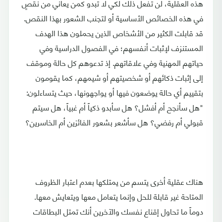
هذه العقلية، لن تفعل ذلك لكي لا تبدو كمن يعاني من نقصٍ
في هذه الخصائص الأساسية أو لتجنب الشعور بهذا النقص.
قد قابلت الكثير من الأشخاص الذين يحملون هذا الهدف
المستنزف لإثبات أنفسهم؛ في الفصول الدراسية وفي
حياتهم المهنية وفي علاقاتهم. إذ تدعوهم كل حالة وموقف
إلى إثبات ذكائهم أو شخصيتهم أو شيمهم، كما يقومون
بتقييم أي حالة يوضعون فيها أو يواجهونها، حيث يتساءلون:
"هل سأنجح أم أفشل؟ هل سأبدو ذكياً أم غبياً، هل سيتم
قبولي أم رفضي؟ هل سأشعر بشعور الفائزين أم الخاسرين؟
هناك عقلية أخرى يتسم من يمتلكها بعدم اعتبار الظروف
المتاحة غير قابلة للحل وإنما يتعامل معها ويتعايش معها.
دوماً ما تحاول إقناع نفسك والآخرين أنك تمتل البطاقات