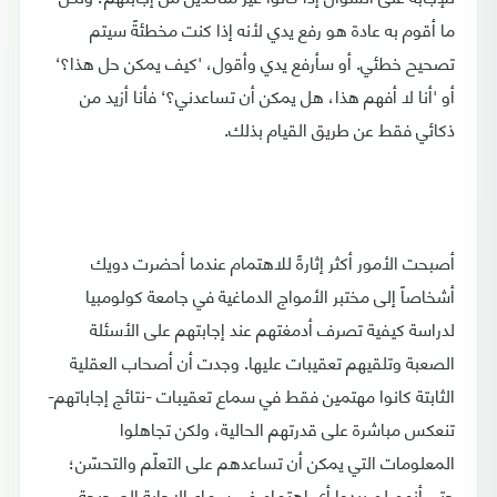
ما أقوم به عادة هو رفع يدي لأنه إذا كنت مخطئةً سيتم
تصحيح خطئي. أو سأرفع يدي وأقول، 'كيف يمكن حل هذا؟‘
أو 'أنا لا أفهم هذا، هل يمكن أن تساعدني؟‘ فأنا أزيد من
ذكائي فقط عن طريق القيام بذلك.
أصبحت الأمور أكثر إثارةً للاهتمام عندما أحضرت دويك
أشخاصاً إلى مختبر الأمواج الدماغية في جامعة كولومبيا
لدراسة كيفية تصرف أدمغتهم عند إجابتهم على الأسئلة
الصعبة وتلقيهم تعقيبات عليها. وجدت أن أصحاب العقلية
الثابتة كانوا مهتمين فقط في سماع تعقيبات -نتائج إجاباتهم-
تنعكس مباشرة على قدرتهم الحالية، ولكن تجاهلوا
المعلومات التي يمكن أن تساعدهم على التعلّم والتحسّن؛
حتى أنهم لم يبدوا أي اهتمامٍ في سماع الإجابة الصحيحة