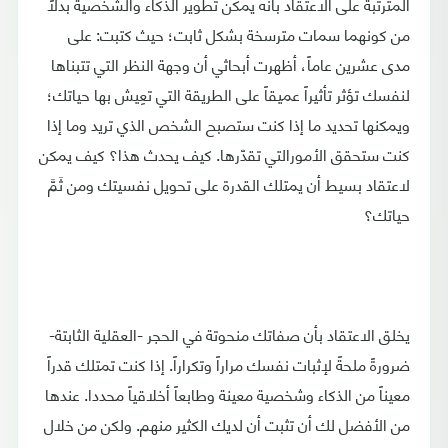
المترتبة على الاعتقاد بأنه يمكن تطوير الذكاء والشخصية بدلاً
من كونهما سمات مترسخة بشكل ثابت؛ حيث كتبت: على
مدى عشرين عاماً، أظهرت أبحاثي أن وجهة النظر التي تتبناها
لنفسك تؤثر تأثيراً عميقاً على الطريقة التي تعِيش بها حياتك؛
ويمكنها تحديد ما إذا كنت ستصبح الشخص الذي تريد وما إذا
كنت ستحقق الأمورالتي تقدّرها. كيف يحدث هذا؟ كيف يمكن
لاعتقاد بسيط أن يمتلك القدرة على تحويل نفسيتك ومن ثَمَّ
حياتك؟
يخلق الاعتقاد بأن صفاتك منحوتة في الحجر -العقلية الثابتة-
ضرورةً ملحةً لإثبات نفسك مراراً وتكراراً. إذا كنت تمتلك قدراً
معيناً من الذكاء وشخصية معينة وطابعاً أخلاقياً محددا. عندها
من الأفضل لك أن تثبت أن لديك الكثير منهم. ولكن من خلال