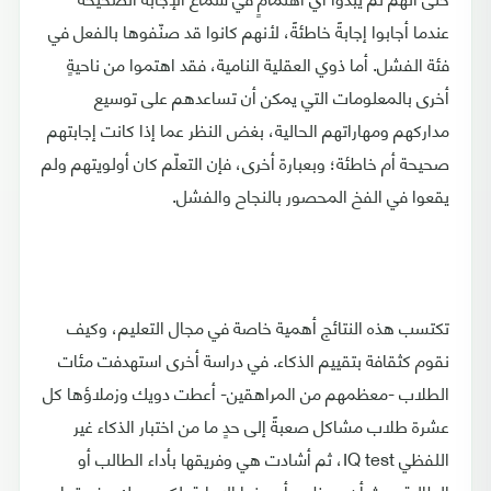
عندما أجابوا إجابةً خاطئةً، لأنهم كانوا قد صنّفوها بالفعل في
فئة الفشل. أما ذوي العقلية النامية، فقد اهتموا من ناحيةٍ
أخرى بالمعلومات التي يمكن أن تساعدهم على توسيع
مداركهم ومهاراتهم الحالية، بغض النظر عما إذا كانت إجابتهم
صحيحة أم خاطئة؛ وبعبارة أخرى، فإن التعلّم كان أولويتهم ولم
يقعوا في الفخ المحصور بالنجاح والفشل.
تكتسب هذه النتائج أهمية خاصة في مجال التعليم، وكيف
نقوم كثقافة بتقييم الذكاء. في دراسة أخرى استهدفت مئات
الطلاب -معظمهم من المراهقين- أعطت دويك وزملاؤها كل
عشرة طلاب مشاكل صعبةً إلى حدٍ ما من اختبار الذكاء غير
اللفظي IQ test، ثم أشادت هي وفريقها بأداء الطالب أو
الطالبة حيث أن معظهم أحسنوا الإجابة. لكن دويك وفريقها