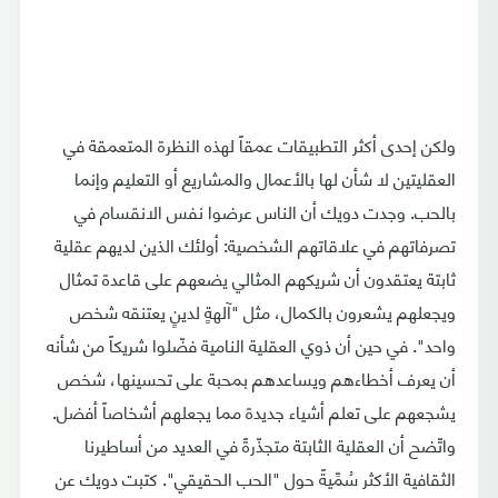
ولكن إحدى أكثر التطبيقات عمقاً لهذه النظرة المتعمقة في
العقليتين لا شأن لها بالأعمال والمشاريع أو التعليم وإنما
بالحب. وجدت دويك أن الناس عرضوا نفس الانقسام في
تصرفاتهم في علاقاتهم الشخصية: أولئك الذين لديهم عقلية
ثابتة يعتقدون أن شريكهم المثالي يضعهم على قاعدة تمثال
ويجعلهم يشعرون بالكمال، مثل "آلهةٍ لدينٍ يعتنقه شخص
واحد". في حين أن ذوي العقلية النامية فضّلوا شريكاً من شأنه
أن يعرف أخطاءهم ويساعدهم بمحبة على تحسينها، شخص
يشجعهم على تعلم أشياء جديدة مما يجعلهم أشخاصاً أفضل.
واتّضح أن العقلية الثابتة متجذّرةً في العديد من أساطيرنا
الثقافية الأكثر سُمِّيةً حول "الحب الحقيقي". كتبت دويك عن