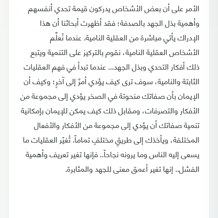
الأمر على أن بعض الأشخاص يدركون قيمة تحدي أنفسهم
وأهمية بذل الجهد بالصدفة؛ فقد أظهرت أبحاثنا أن هذا
الإدراك يأتي مباشرة من العقلية النامية. عندما نُعلِّم
الأشخاص العقلية النامية، نقوم بالتركيز على التنمية ويتبع
ذلك أفكار التحدي وبذل الجهد... عندما تبدأ في فهم العقليات
الثابتة والنامية، سوف ترى كيف يؤدي أمرٌ إلى آخرٍ؛ وكيف أن
الإيمان بأن صفاتك منحوتة في الصخر يؤدي إلى مجموعة من
الأفكار والتصرفات، ومقابل ذلك كيف يمكن للإيمان بإمكانية
تنمية صفاتك أن يؤدي إلى مجموعة من الأفكار والأفعال
المختلفة، ويأخذك إلى طريقٍ مختلفٍ تماماً. تُغيّر العقليات ما
يسعى إليه الناس وما يرونه نجاحاً.. فإنها تغير تعريف وأهمية
الفشل.. إنها تغير أعمق معنى للجهد والمثابرة.