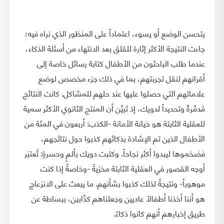
يتحسن الوضع أو يسوء، اعتماداً على المنظور الذي نراه فيه؛
جاءت النتيجة الأكثر إثارة للقلق بعد الانتهاء من أسئلة الذكاء،
عندما طلب الباحثون من الأطفال كتابة رسائل خاصة إلى
أقرانهم لنقل تجربتهم، بما في ذلك جزء مخصص لوضع
علاماتهم التي حصلوا عليها عند حلهم للمشاكل. كانت النتائج
مُدمِّرةً وتحديداً لدويك، إذ تَبيَّن أن المنتج الثانوي الأكثر سمية
للعقلية الثابتة هو خيانة الأمانة -الكذب: أربعون في المئة من
الأطفال الذين تم الإشادة بذكائهم كذبوا حول نتائجهم،
فضخموها ليبدوا أكثر نجاحاً. وكتبت دويك بألمٍ وحسرةٍ: تُعتبَر
أوجه القصور في العقلية الثابتة مخزيةً -وخاصةً إذا كنت
موهوباً- ونتيجةً لذلك كذبوا بشأنهم. ما يبعث على الانزعاج
هو أننا أخذنا أطفالاً عاديين وجعلناهم كذّابين، ببساطة عن
طريق إخبارهم أنهم كانوا ذكاءً.