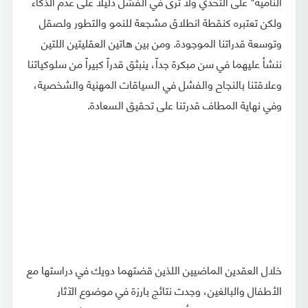
النامية" على التحدي ولا ترى في الفشل دليلاً على عدم الذكاء
ولكن تعتبره كنقطة انطلاق مشجعة للنمو والتطور ولصقل
وتوسعة قدراتنا الموجودة. ومن بين هاتين العقليتين اللتين
ننشأ عليهما في سن مبكرة جداً، ينبثق قدراً كبيراً من سلوكياتنا
وعلاقتنا بالنجاح والفشل في السياقات المهنية والشخصية،
وفي نهاية المطاف قدرتنا على تحقيق السعادة.
خلال العقدين الماضيين اللذين قضتهما دويك في دراستها مع
الأطفال والبالغين، وجدت نتائج بارزة في موضوع الآثار