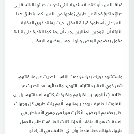
قبلة الأمير، أو كقصة سندريلا التي تحولت حياتها البائسة إلى
حياةٍ ملكيةٍ فجأة عن طريق زواجها من الأمير. كما ينطبق هذا
الأمر على أسطورة قراءة العقل، حيث يعتقد ذوي العقلية
الثابتة أن الزوجين المثاليين يجب أن يمتلكوا القدرة على قراءة
عقول بعضهم البعض وإنهاء جمل بعضهم البعض.
وتستشهد دويك بدراسةٍ دعت الناس للحديث عن علاقاتهم:
شعر ذوي العقلية الثابتة بالتهديد والعدائية بعد الحديث عن
اختلافاتٍ ثانويةٍ بين نظرتهم ونظرة شركائهم لعلاقتهم. بل إن
التفاوت الطفيف يهدد بإيمانهم بأنهم يتشاطرون كل وجهات
نظر بعضهم البعض. الأكثر تدميراً من جميع الأساطير في
العلاقات هو الاعتقاد بأنه إذا كانت العلاقة تتطلب العمل
عليها، فهناك خطأً فادحاً وأن أي اختلاف في الآراء أو