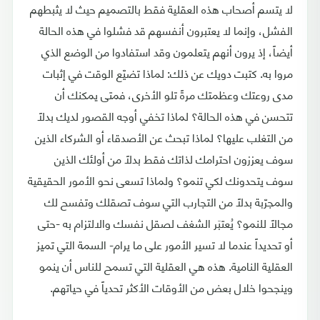
لا يتسم أصحاب هذه العقلية فقط بالتصميم حيث لا يثبطهم
الفشل، وإنما لا يعتبرون أنفسهم قد فشلوا في هذه الحالة
أيضاً، إذ يرون أنهم يتعلمون وقد استفادوا من الوضع الذي
مروا به. كتبت دويك عن ذلك: لماذا تضيّع الوقت في إثبات
مدى روعتك وعظمتك مرةً تلو الأخرى، فمتى يمكنك أن
تتحسن في هذه الحالة؟ لماذا تخفي أوجه القصور لديك بدلاً
من التغلب عليها؟ لماذا تبحث عن الأصدقاء أو الشركاء الذين
سوف يعززون احترامك لذاتك فقط بدلاً من أولئك الذين
سوف يتحدونك لكي تنمو؟ ولماذا تسعى نحو الأمور الحقيقية
والمجرّبة بدلاً من التجارب التي سوف تصقلك وتفسح لك
مجالاً للنمو؟ يُعتبَر الشغف لصقل نفسك والالتزام به -حتى
أو تحديداً عندما لا تسير الأمور على ما يرام- السمة التي تميز
العقلية النامية. هذه هي العقلية التي تسمح للناس أن ينمو
وينجحوا خلال بعض من الأوقات الأكثر تحدياً في حياتهم.