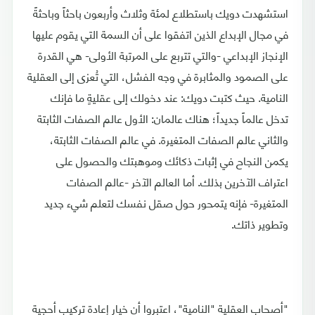
استشهدت دويك باستطلاع لمئة وثلاث وأربعون باحثاً وباحثةً
في مجال الإبداع الذين اتفقوا على أن السمة التي يقوم عليها
الإنجاز الإبداعي -والتي تتربع على المرتبة الأولى- هي القدرة
على الصمود والمثابرة في وجه الفشل، التي تُعزى إلى العقلية
النامية. حيث كتبت دويك: عند دخولك إلى عقليةٍ ما فإنك
تدخل عالماً جديداً؛ هناك عالمان: الأول عالم الصفات الثابتة
والثاني عالم الصفات المتغيرة. في عالم الصفات الثابتة،
يكمن النجاح في إثبات ذكائك وموهبتك والحصول على
اعتراف الآخرين بذلك. أما العالم الآخر -عالم الصفات
المتغيرة- فإنه يتمحور حول صقل نفسك لتعلم شيء جديد
وتطوير ذاتك.
"أصحاب العقلية "النامية"، اعتبروا أن خيار إعادة تركيب أحجية