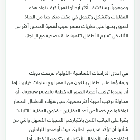
وموهوباً. يستكشف أكثر أبحاثها تميزاً كيف تولد هذه
العقليات وتتشكل وتتحول في وقت مبكر جداً من الحياة.
احتوى بحثها على نظريات تفسر سبب أهمية الحضور أكثر من
الثناء في تعليم الأطفال لتنمية علاقة صحية مع الإنجاز.
في إحدى الدراسات الأساسية -الأولية، عرضت دويك
وزملاؤها على أطفالٍ يبلغون من العمر أربع سنوات خيارين: إما
أن يعيدوا تركيب أحجية الصور المقطعة Jigsaw puzzle، أو
محاولة تركيب أحجية أكثر صعوبة. حتى هؤلاء الأطفال الصغار
توافقوا مع خصائص أحد العقليتين - فذوي العقلية "الثابتة"
بقوا على الجانب الآمن باختيارهم الأحجيات الأسهل والتي من
شأنها أن تؤكّد قدرتهم الحالية، حيث أوضحوا للباحثين
اعتقادهم بأن الأطفال الأذكياء لا يرتكبون الأخطاء. أما