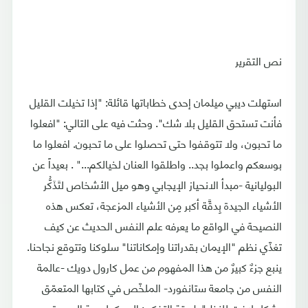
نص التقرير
استهلت ديبي ميلمان إحدى خطاباتها قائلة: "إذا تخيلت القليل
فأنت تستحق القليل بلا شك". وحثت فيه على التالي: "افعلوا
ما تحبون، ولا تتوقفوا حتى تحصلوا على ما تحبون. افعلوا ما
بوسعكم واعملوا بجد.. واطلقوا العنان لخيالكم..." . بعيداً عن
البوليانية -مبدأ الانحياز الإيجابي وهو ميل الأشخاص لتَذَكُّر
الأشياء الجيدة بِدقَّة أكبر مِن الأشياء المزعجة، تعكس هذه
النصيحة في الواقع ما يعرفه علم النفس الحديث عن كيف
تغذّي نظم "الإيمان بقدراتنا وإمكاناتنا" سلوكنا وتتوقع نجاحنا.
ينبع جزءٌ كبيرٌ من هذا المفهوم من عمل كارول دويك -عالمة
النفس من جامعة ستانفورد- الملخّص في كتابها المتعمّق
بشكل لافتٍ للنظر"طريقة التفكير: السيكولوجية الجديدة