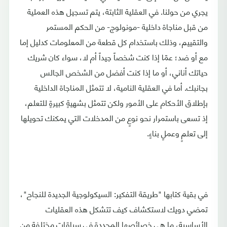
يجري من حولنا. في العقلية الثابتة، يتم تسجيل هذه العملية
من قبل مناجاة داخلية -مونولوج- من الحكم المستمر
والتقييم، وذلك باستخدام كل قطعة من المعلومات كدليل إما
مع أو ضد؛ عمّا إذا كنت شخصاً جيداً أم لا، سواء كان شريك
حياتك أناني، أو ما إذا كنت أفضل من الشخص الجالس
بجانبك. أما في العقلية النامية، لا تتمثل المناجاة الداخلية
بإطلاق الأحكام على الأمور ولكن تتمثل بشهيةٍ كبيرةٍ للتعلم،
إذ تسعى باستمرار نحو نوعٍ من المدخلات التي يمكنك تحويلها
إلى تعلمٍ وعملٍ بناءٍ.
في بقية كتابها "طريقة التفكير: السيكولوجية الجديدة للنجاح"،
تمضي دويك لاستكشاف كيف تتشكل هذه العقليات
الأساسية، ما هي خصائصها المحددة في سياقات مختلفة من