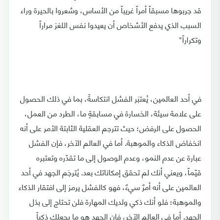
قد جربوها مسبقاً أمراً غريباً من الأساس، وشعروا بالحيرة وراء
السبب الذي يدفع الأشخاص أن يعيدوا نفس اللغز مراراً
وتكراراً"
في أحد العالمين، يُعتبَر الفشل انتكاسةً، بما في ذلك الحصول
على علامة سيئة، الخسارة في مسابقةٍ ما، الطرد من العمل،
الحصول على الرفض؛ حيث تترجم العقلية الثابتة الأمر على أنه
انخفاض الذكاء والموهبة. أما في العالم الآخر، فإن الفشل
عبارة عن عدم النمو، وعدم الوصول إلى ما تقدّره وتعتبره
قيّماً، ويعني أنك لم تحقق إمكاناتك بعد. يُترجَم الجهد في أحد
العالمين على أنه أمرٌ سيءٌ، فهو كالفشل يرمز إلى افتقار الذكاء
والموهبة؛ فلو أنك ذكي ولديك المهارة فلن تحتاج إلى بذل
الجهد. أما في العالم الآخر، فإن الجهد هو ما يجعلك ذكياً