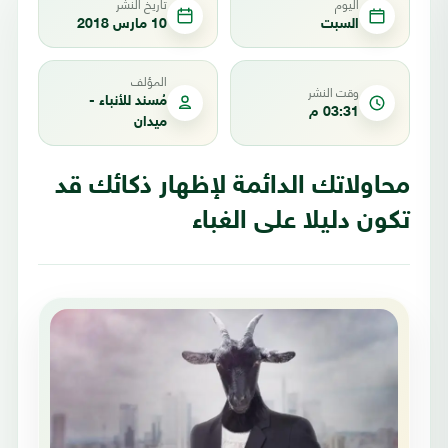
اليوم
تاريخ النشر
السبت
10 مارس 2018
المؤلف
وقت النشر
مُسند للأنباء -
03:31 م
ميدان
محاولاتك الدائمة لإظهار ذكائك قد
تكون دليلا على الغباء