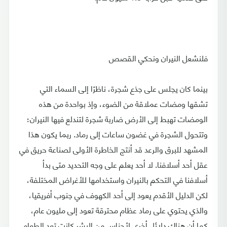
فلنشعل النيران ونحكي القصص
بينما كان يجلس على جذع شجرة، ناظرًا إلى السماء التي
تشقها ومضات عملاقة من الضوء، وإذ بواحدة من هذه
الومضات تهبط إلى الأرض ضاربة شجرة لتندلع فيها النيران؛
وتتحول الشجرة في غضون ساعات إلى رماد. ربما يكون هذا
المشهد للبرق والرعد قد أنتج الخاطرة الأولى لصناعة حريق في
عقل أحد أسلافنا. لا أحد يعلم على وجه التحديد متى بدأ
أسلافنا في التحكم بالنيران واستخدامها للأغراض المختلفة،
لكن الدليل الأقدم يعود إلى أحد الكهوف في جنوب أفريقيا،
والذي يحتوي على رماد عظام محترقة تعود إلى مليون عام،
كما أن هناك دلائل أخرى لأجناس من البشر كانت تعد الطعام