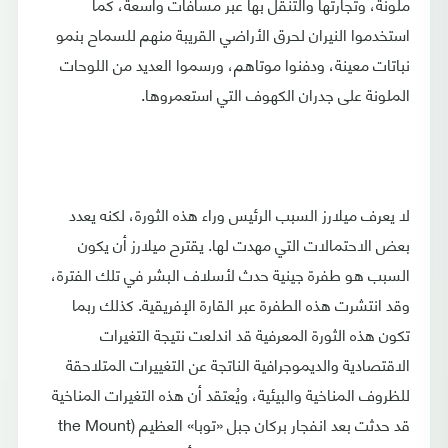
ملونة، وتجارتها والتنقل بها عبر مسافات واسعة، كما
استخدموا النيران لحرق الأراضي القريبة منهم للسماح بنمو
نباتات معينة، ودفنوا موتاهم، ورسموا العديد من اللوحات
الملونة على جدران الكهوف التي استعمروها.
لا يعرف ميلارز السبب الرئيس وراء هذه الثورة، لكنه يعدد
بعض الاحتمالات التي مهدت لها. يقترح ميلارز أن يكون
السبب هو طفرة جينية حدث لأسلاف البشر في تلك الفترة،
وقد انتشرت هذه الطفرة عبر القارة الإفريقية. كذلك ربما
تكون هذه الثورة المعرفية قد اندلعت نتيجة التغيرات
الاقتصادية والديموجرافية الناتجة عن التغييرات المتلاحقة
للظروف المناخية والبيئية، ويُعتقد أن هذه التغيرات المناخية
قد حدثت بعد انفجار بركان جبل «توبا» العظيم (the Mount