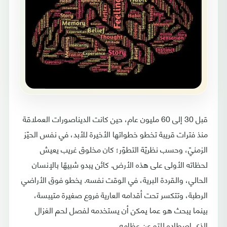
قبل 30 إلى 60 مليون عام، حين كانت الديناصورات العملاقة
منذ فترات قريبة تخطو خطواتها الأخيرة للأبد، في نفس الحيّز
الزمنيّ، وحسب نظريّة التطوّر؛ كان مخلوق غريب يعيش
لحظاته الأولى على هذه الأرض. كائن يبدو شبيهًا بالإنسان
الحالي، والقردة البرية، في الوقت نفسه. يخطو فوق الأراضي
الرطبة، وتتكسر تحت أقدامه العارية فروع صغيرة متيبسة،
بينما يبحث هو عما يمكن أن يستخدمه لفصل لحم الغزال
الذي اصطاده للتو عن عظامه.