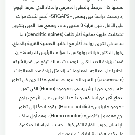
بعضها كان مرتبطًا بالتطور المعرفي والذكاء الذي نعرفه اليوم؛
إذ رصدت دراسة جين يسمى «SRGAP2» نُسخ لثلاث مرات
على الأقل، قبل قرابة 3 ملايين عام، وسمح هذا الجين بتكوين
تشكلات خلوية دماغية أكثر كثافة (dendritic spines)؛ ما
ساعد في تكوين روابط أكثر مع الخلايا العصبية القريبة بالدماغ.
يقول الدكتور فرانك بولوكس، المؤلف الرئيس للدراسة: «إن
قمت بزيادة العدد الكلي للوصلات، فإنك ترفع من قدرة شبكة
الخلايا على معالجة المعلومات، إنه مثل زيادة عدد المعالجات
(processors) بالنسبة للحاسوب». ساهم هذا الجين في تطور
جنس جديد من البشر يسمى «هومو» (Homo) الذي تميز
بدماغ أكبر عن أسلافه، وبدأ هذا الجنس، على الأرجح، بنوع
«هومو هابيليس» (Homo habilis) ليقود لاحقًا إلى تطور
نوع «هومو إريكتوس» (Homo erectus)، وهو أول سلف
للإنسان يجوب القارة الأفريقية – حسب الدراسة المذكورة –
على قدميه قبل قرابة 1.8 مليون عام.