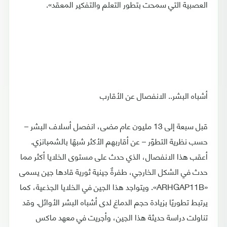
العصبية التي سمحت بتطور التعلم والتفكير المعقد».
أشباه البشر.. الانفصال عن الأقارب
قبل سبعة إلى 13 مليون عام مضى، انفصل أسلاف البشر –
حسب نظرية التطوّر – عن أقاربهم الأكثر شبهًا بالشمبانزي.
أعقب هذا الانفصال، الذي حدث على مستوى الخلايا أكثر مما
حدث في الشكل الخارجي، طفرةٌ جينية ثورية قادها جين يسمى
«ARHGAP11B». ويتواجد هذا الجين في الخلايا الجذعية، كما
يرتبط تطوريًا بزيادة حجم الدماغ لدى أشباه البشر الأوائل. وقد
تناولت دراسة حديثة هذا الجين، وأجريت في معهد ماكس