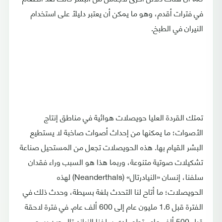
في فترات أقدم، وهو ما يمكن أن يعتبر دليلًا على استخدام
النيران في الطبخ.
تمتك القردة العليا حويصلات هوائية في مناطق إنتاج
الأصوات؛ ما يمكنها من إحداث أصوات صاخبة لا يستطيع
البشر القيام بها. هذه الحويصلات تجعل من المستحيل صناعة
تشكيلات صوتية متنوعة، وربما هذا هو السبب وراء فقدان
سلفنا، إنسان «النيادرتال» (Neanderthals) لهذه
الحويصلات؛ ما أتاح لنا التحدث بلغة بسيطة، وحدث ذلك في
الفترة قبل 1.6 مليون عام إلى 600 ألف عام. في فترة لاحقة
قبل 500 ألف عام، تطور لدى سلفنا النياندرتال جين يسمى