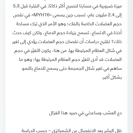
ميزة ضرورية في مسارنا لنصبح أكثر ذكاءًا. في الفترة قبل 5.3
إلى 2.4 مليون عام، تسبب جين يسمى «MYH16» في نقص
حجم العضلات الخاصة بالفك؛ وهو الأمر الذي ترك مساحة
آخذة في الاتساع، تسمح بزيادة حجم الدماغ، ولكن كيف حدث
ذلك؟ تقترح دراسات أن نقصان حجم العضلات يؤدي إلى تغير
في شكل العظام المرتبطة بها. من هنا، يكون التغيّر في حجم
العضلات قد أدى لتغيّر حجم العظام المرتبطة بها؛ وهو ما
ساهم في تغير شكل الجمجمة حتى يسمح للدماغ بالنمو
بشكل أكبر.
دع العشب وساعدني في صيد هذا الغزال
ظل البشر بعد الانفصال عن الشمبانزي – حسب الدراسة