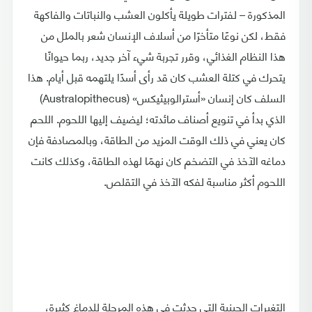
المذكورة – لفترات طويلة يأكلون العشب والنباتات والفاكهة
فقط، لكن نوعًا متأخرًا من أسلاف الإنسان شعر بالملل من
هذا النظام الغذائي، وقرر تجربة شيء آخر جديد، ربما حيوانًا
يتحرك في كتلة العشب كان قد رأى أسدًا يلتهمه قبل أيام. هذا
السلف كان إنسان «أسترالوبيثيكس» (Australopithecus)
الذي بدأ في تنويع أصناف مائدته؛ ليضيف إليها اللحوم. اللحم
كان يعني في ذلك الوقت المزيد من الطاقة، وبالمصادفة فإن
دماغه الآخذ في التضخم كان نهمًا لهذه الطاقة، وكذلك كانت
اللحوم أكثر مناسبة لفكه الآخذ في التقلص.
التغيرات الجينية التي حدثت في هذه المرحلة للدماغ كثيرة،