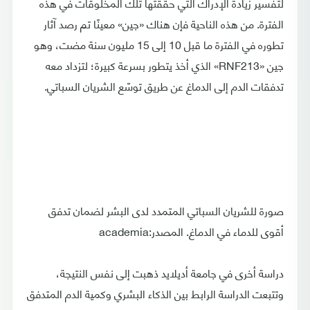
لتفسير زيادة الإدراك التي حققتها تلك المخلوقات في هذه
الفترة. من هذه الناحية فإن هناك «جين» معينًا تم رصد آثار
تطوره في الفترة ما قبل 10 إلى 15 مليون سنة مضت، وهو
جين «RNF213» الذي أخذ يتطور بسرعة كبيرة؛ لتزداد معه
تدفقات الدم إلى الدماغ عن طريق توسّع الشريان السباتي.
صورة للشريان السباتي المتمدد لدى البشر لضمان تدفق
أقوى للدماء في الدماغ. المصدر:academia
دراسة أخرى في جامعة أديلايد ذهبت إلى نفس النتيجة،
وتتبعت الدراسة الرابط بين الذكاء البشري وكمية الدم المتدفق