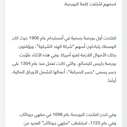
اسمهم اشتقت كلمة البورصة.
افتتحت أول بورصة رسمية في أمستردام عام 1906 حيث كان
الوسطاء يتبادلون أسهم “شركة الهند الشرقية”، ويؤمّنون
بذلك الأموال اللازمة لغزو أمريكا. وفي هذه الأثناء طَوّرت
بورصة باريس للبضائع، والتي كانت تعمل منذ عام 1304 على
جسر يسمى “جسر الصرافة”، أعمالها لتشمل الأوراق المالية،
أيضًا.
وفي لندن افتتحت البورصة عام 1698 في مقهي جوناثان،
وفي عام 1725، استقطب “مقهي جوناثان” العديد من