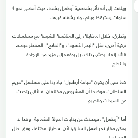
ويلفت إلى أنه تأثر بشخصية أرطغرل بشدة، حيث أمضى نحو 4
سنوات يستيقظ وينام، ولا يشغله غيرها.
وتطرق، خلال المقابلة، إلى المنافسة الشرسة مع مسلسلات
تركية أخرى، مثل "البحر الأسود"، و"الفاتح"، المنتظر عرضه.
قائلا إنه لا يخشى ذلك، بل يدفعه إلى مزيد من الإجادة
والنجاح.
كما نفى أن يكون "قيامة أرطغرل" جاء ردا على مسلسل "حريم
السلطان". موضحا أن المشروعين مختلفان، فالثاني يتحدث
عن السيدات والحريم.
أما "أرطغرل"، فيتحدث عن بدايات الدولة العثمانية، وهذا لا
يمكن مقارنته بالعمل السابق؛ لأن له طرازا مختلفا، وفق بطل
المسلسل.