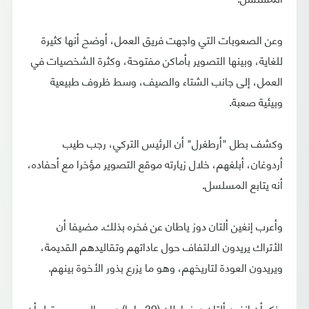
وعن الصعوبات التي واجهت فريق العمل، أوضح أنها كثيرة
للغاية، وبينها التصوير بأماكن مفتوحة، وكثرة الشخصيات في
العمل، إلى جانب الشتاء والصيف، وسط ظروف طبيعية
وبيئية صعبة.
وكشف بطل "أرطغرل" أن الرئيس التركي، رجب طيب
أردوغان، أبلغهم، خلال زيارته موقع التصوير مؤخرا مع أحفاده،
أنه يتابع المسلسل.
وأعرب إنغين ألتان دوز ياطان عن فخره بذلك. مضيفا أن
الأتراك يريدون الالتفاف حول عاداتهم وتقاليدهم القديمة،
ويريدون العودة لتاريخهم، وهو ما يزرع بذور الأخوة بينهم.
يذكر أن إنغين ألتان دوز ياطان (39 عاما) درس المسرح، قبل أن