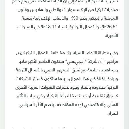
تشير بيانات تركية رسمية إلى أن الدراما ساهمت في رفع حجم
صادرات تركيا من الإكسسوارات والحلي والملابس وفنون
الموضة والديكور بنحو 9%، والألعاب الإلكترونية بنسبة
26.51%، والأعمال الروائية بنسبة 18.11% في السنوات
الأخيرة.
وفي مجاراة الأوامر السياسية بمقاطعة الأعمال التركية يرى
مراقبون أن شركة "أم.بي.سي" ستكون الخاسر الأكبر ماديا
وجماهيريا، خاصة مع تعلق الجمهور العربي بالأعمال التركية
وريادة القناة في هذا المجال، بينما ستكون خسائر الشركات
التركية محدودة باعتبار وجود عشرات القنوات العربية الأخرى
كسوق تقليدية أو مستجدة للدراما التركية. وفي غياب التأثير
المالي والاقتصادي لهذه المقاطعة، ينعدم الأثر السياسي
للقرار.