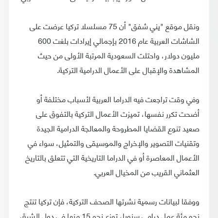
ونقل موقع "يني شفق" أن 75 مسلسلا تركيا عرضت على
الشاشات العربية عام 2016 بإجمالي إيرادات بلغت 600
مليون دولار، واحتلت السعودية المرتبة الأولى من حيث
المشاهدة والإقبال على الأعمال الدرامية التركية.
وفي وقت تراجعت فيه الدراما العربية لأسباب مختلفة أو
أضحت تكرر نفسها، تميزت الأعمال التركية بالتفوق على
صعيد تنوع القضايا المطروحة والمعالجة الدرامية الجيدة
وتقنيات التصوير والإخراج والموسيقى والتمثيل، سواء في
الأعمال المعاصرة أو في الدراما التاريخية التي تتعلق بالتاريخ
العثماني القريب من المخيال العربي.
ووفقا لبيانات رسمية نشرتها الصحف التركية، فإن تركيا تنتج
نحو مئة عمل درامي سنويا، توزع نحو 15 منها في دول الشرق