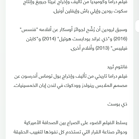
فيلم دراما وكوميديا من تأليف وإخراج غريتا جرويغ وإنتاج
سكوت رودين وإيلي باش وإيفلين أونيل.
وسبق لرودين أن رُشّح لجوائز أوسكار عن أفلامه "فنسس"
(2016) و"ذي غراند بودابست هوتيل" (2014) و"كابتن
فيليبس" (2013) وأفلام أخرى.
فانتوم ثريد
فيلم دراما تاريخي من تأليف وإخراج بول توماس أندرسون عن
مصمم الملابس رينولدز وودكوك في لندن إبان الخمسينيات.
ذي بوست
يسلط الفيلم الضوء على الصراع بين الصحافة الأميركية
ودوائر صناعة القرار التي تستخدم كل نفوذها لتغييب الحقيقة