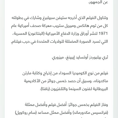
عن الجمهور.
وتناول الفيلم الذي أخرجه ستيفن سبيلبرغ وشارك في بطولته
كل من توم هانكس وميريل ستريب معركة صحف أميركية عام
1971 لنشر أوراق وزارة الدفاع الأميركية (البنتاغون) المسربة،
التي تسرد الصورة المضللة للولايات المتحدة في حرب فيتنام.
ثري بيلبوردز أوتسايد إيبينغ، ميزوري
فيلم من نوع الكوميديا السوداء من إخراج وكتابة مارتن
ماكدوناه، وسبق أن حصد خمس جوائز من الأكاديمية
البريطانية لفنون السينما والتلفزيون (بافتا).
وفاز الفيلم بخمس جوائز: أفضل فيلم وأفضل ممثلة
(فرانسيس مكدورماند) وأفضل ممثل مساعد (سام روكويل)