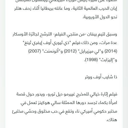
إبان الحرب العالمية الثانية، وما عانته بريطانيا أثناء زحف هتلر
نحو الدول الأوروبية.
وسبق لتيم بيفان -من منتجي الفيلم- الترشح لجائزة الأوسكار
عدة مرات، ومن ذلك فيلم "ذي ثيوري أوف إيفري ثينغ"
(2014) و"لي ميزيرابل" (2012) و"أتونمنت" (2007)
و"إليزابث" (1998).
ذا شايب أوف ووتر
فيلم إثارة خيالي للمخرج غييرمو ديل تورو، ويدور حول قصة
امرأة بكماء تجسد دورها الممثلة سالي هوكينز تعمل في
مختبر حكومي أميركي ناء وتقع في حب مخلوق وحشي مختبئ
هناك.