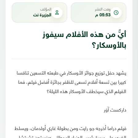
وقت النشر
المؤلف
05:53 م
الجزيرة نت
أيٌّ من هذه الأفلام سيفوز
بالأوسكار؟
يشهد حفل توزيع جوائز الأوسكار في طبعته التسعين تنافسا
كبيرا بين تسعة أفلام تسعى للظفر بجائزة أفضل فيلم، فما
الفيلم الذي سيخطف الأوسكار هذه الليلة؟
داركست آوَر
فيلم دراما أخرجه جو رايت ومن بطولة غاري أولدمان، ويسلط
الضوء على سيرة رئيس الوزراء البريطاني وينستون تشرتشل