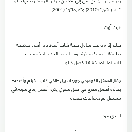
وترشح نولان من قبل إلى عدد من جوائز الأوسكار، بينها فيلم
"إنسيبشن" (2010) و"ميمنتو" (2001).
غيت آَوْت
فيلم إثارة ورعب يتناول قصة شاب أسود يزور أسرة صديقته
بطريقة عنصرية ساخرة، وفاز اليوم الأحد بجائزة سبريت
للسينما المستقلة لأفضل فيلم.
وفاز الممثل الكوميدي جوردان بيل -الذي كتب الفيلم وأخرجه-
بجائزة أفضل مخرج في حفل سنوي يكرم أفضل إنتاج سينمائي
مستقل تم بميزانيات صغيرة.
لايدي بيرد