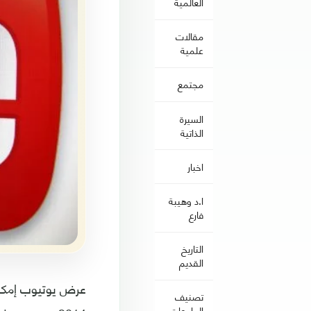
العالمية
مقالات
علمية
مجتمع
السيرة
الذاتية
اخبار
ا.د وهيبة
فارع
التاريخ
القديم
عرض يوتيوب إمكان
تصنيف
الجامعات