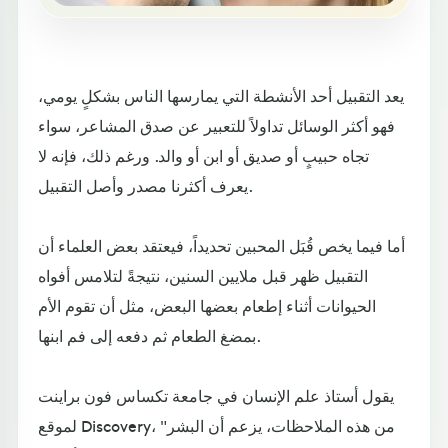
يعد التقبيل أحد الأنشطة التي يمارسها الناس بشكلٍ يومي،
فهو أكثر الوسائل تداولاً للتعبير عن صدق المشاعر، سواء
تجاه حبيبٍ أو صديق أو ابن أو والد. ورغم ذلك، فإنه لا
يعرف أكثرنا مصدر وأصل التقبيل.
أما فيما يخص قُبَل المحبين تحديداً، فيعتقد بعض العلماء أن
التقبيل ظهر قبل ملايين السنين، نتيجةً لتلامس أفواه
الحيوانات أثناء إطعام بعضها البعض، مثل أن تقوم الأم
بمضغ الطعام ثم دفعه إلى فم ابنها.
يقول أستاذ علم الإنسان في جامعة تكساس فون براينت
لموقع Discovery، "من هذه الملاحظات، يزعم أن البشر