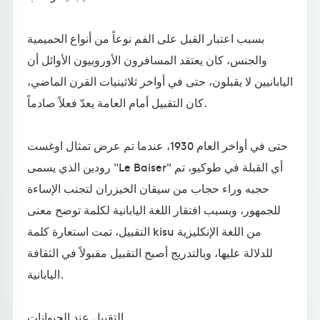
بسبب اعتبار القبل على الفم نوعاً من أنواع الحميمية
والجنس، كان يعتقد المسافرون الأوروبيون الأوائل أن
اليابانيين لا يقبلون، حتى في أواخر ثلاثينيات القرن الماضي،
كان التقبيل أمام العامة يعدّ فعلاً صادماً.
حتى في أواخر العام 1930، عندما تم عرض تمثال اوغست
رودين الذي يسمى "Le Baiser" أي القبلة في طوكيو، تم
حجبه وراء حجاب من سيقان الخيزران لتجنب الإساءة
للجمهور، وبسبب افتقار اللغة اليابانية لكلمة توضح معنى
التقبيل، تمت استعارة كلمة kisu من اللغة الإنكليزية
للدلالة عليها، وبالتدريج أصبح التقبيل مقبولاً في الثقافة
اليابانية.
التقبيل عند الحيوانات