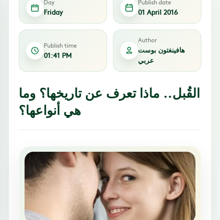
Day
Publish date
Friday
01 April 2016
Author
Publish time
هافينغتون بوست
01:41 PM
عربي
القُبل.. ماذا تعرف عن تاريخها؟ وما
هي أنواعها؟