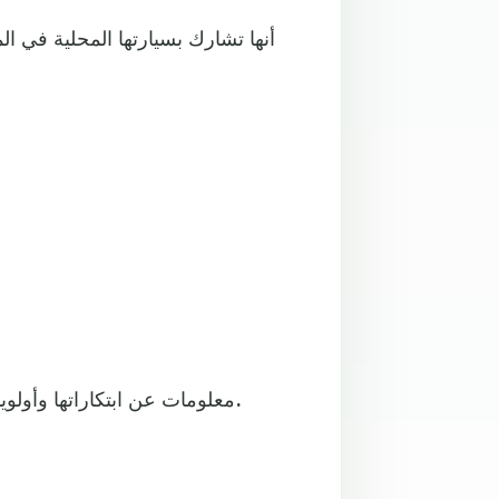
وأضافت “TOGG” معلومات عن ابتكاراتها وأولوياتها للرأي العام العالمي في مؤتمر صحفي.