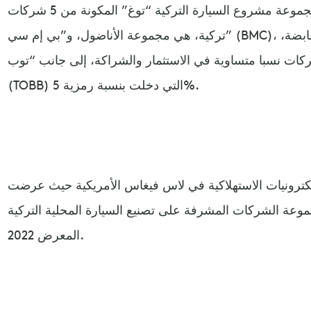
في 2018 بدأ الانطلاق بتأسيس مجموعة مشروع السيارة التركية “توغ” المكونة من 5 شركات
تركية، هي مجموعة الأناضول، و”بي إم سي” (BMC)، وتوركسل للاتصالات، وزورلو القابضة،
ات نسبا متساوية في الاستثمار والشراكة، إلى جانب “توب”
(TOBB) التي دخلت بنسبة رمزية 5%.
إلكترونيات الاستهلاكية في لاس فيغاس الأمريكية حيث عرضت
عة الشركات المشرفة على تصنيع السيارة المحلية التركية “TOGG”، سيارتها في هذا
المعرض 2022.