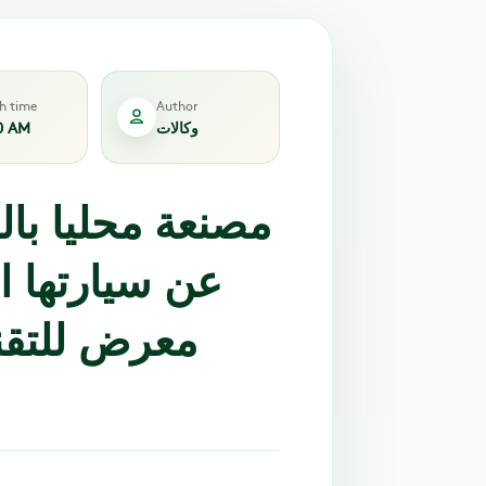
sh time
Author
وكالات
0 AM
مصنعة محليا بال
عن سيارتها ا
معرض للتقني