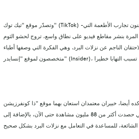
وتصدّر موقع "تيك توك" (TikTok) -الذي يتمتع بتاريخ طويل من جنون تجارب الأطعمة التي
 المرة بنشر مقاطع فيديو على نطاق واسع، تروج لحشو الثوم
حتقان الناجم عن نزلات البرد. وهي الفكرة التي وصفها أطباء
ه أيضا، خبيران معتمدان استعان بهما موقع "ذا كونفرزيشن" (The Conversation)
البريطاني، لتفنيد هذه الفكرة التي حصدت أكثر من 88 مليون مشاهدة حتى الآن، بالإضافة إلى