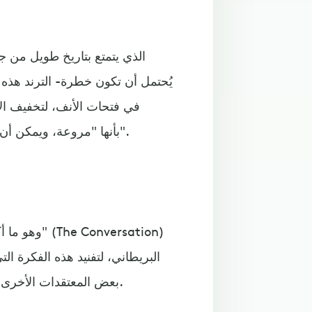
يُحتمل أن تكون خطرة- الترند هذه
في فتحات الأنف، لتخفيف الا
متخصصون لموقع "إنسايدر" (Insider)، بأنها "مروعة، ويمكن أن تسبب التهابا خطيرا".
وهو ما أكد
بعض المعتقدات الأخرى الشائعة، للمساعدة في التعامل مع نزلات البرد بشكل صحيح.