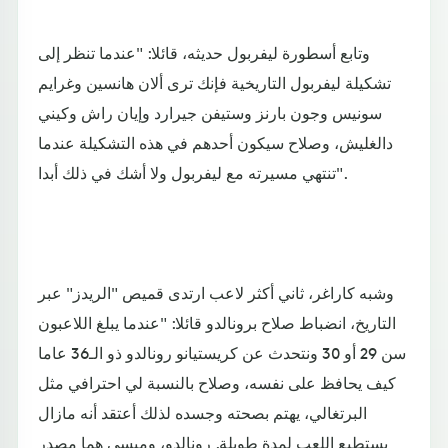
وتابع أسطورة ليفربول حديثه، قائلا: "عندما تنظر إلى
تشكيلة ليفربول التاريخية فإنك ترى ألان هانسين وغرايم
سونيس وجون بارنز وستيفن جيرارد وإيان راش وكيني
دالغليش، وصلاح سيكون أحدهم في هذه التشكيلة عندما
تنتهي مسيرته مع ليفربول ولا أشك في ذلك أبدا".
وشبه كاراغر، ثاني أكثر لاعب ارتدى قميص "الريدز" عبر
التاريخ، انضباط صلاح برونالدو قائلا: "عندما يبلغ اللاعبون
سن 29 أو 30 ونتحدث عن كريستيانو رونالدو ذو الـ36 عاما
كيف يحافظ على نفسه، وصلاح بالنسبة لي احترافي مثل
البرتغالي، يهتم بصحته وجسده لذلك أعتقد أنه مازال
يستطيع اللعب لمدة طويلة. رونالدو، وميسي هما مصدر