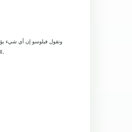
وتقول فيلوسو إن أي شيء يؤدي
التقدم في السن- يمكن أن يسبب مرض فرط النمو الجرثومي.