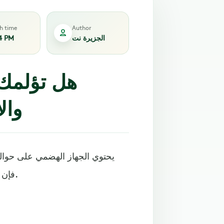
sh time
Author
الجزيرة نت
4 PM
هل تؤلمك 
وال
فإن هذه البكتيريا تساعد في الهضم والمناعة ووظائف هامة أخرى.