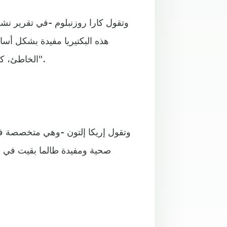
وتقول كارا روزنبلوم -في تقرير ن
هذه البكتيريا مفيدة بشكل أسا
الخاطئ، كما يحدث مع مرض "فرط النمو الجُرثومي في الأمعاء الدقيقة".
وتقول إريكا إلتون -وهي متخصصة في
صحية ومفيدة طالما بقيت في ال