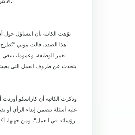
الأكثر شيوعا في مقابلات العمل التي ينبغي على المرشح مواجهتها.
نوّهت الكاتبة بأن التساؤل حول أس
هذا الصدد، قالت موني "يُطرح 
تغيير الوظيفة. وعموما، ينبغ
يتحدث عن ظروف العمل التي يعيش
وذكرت الكاتبة أن كاراسكو أوردت 
عليه أسئلة تتضمن إبداء الرأي أو ت
رؤسائه في العمل". ومن جهتها، أ