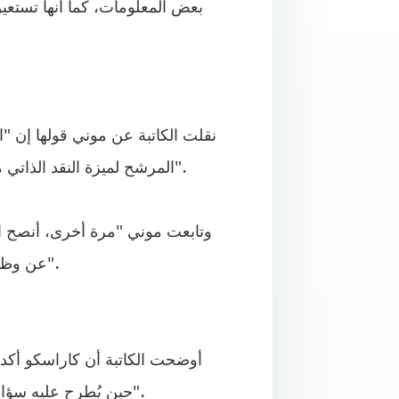
بعض المعلومات، كما أنها تستعين 
نقلت الكاتبة عن موني قولها إن "ا
المرشح لميزة النقد الذاتي من خلال طرح هذا السؤال وكيفية حله للمشاكل التي تعترضه".
وتابعت موني "مرة أخرى، أنصح ال
عن وظائفهم السابقة وإلقاء اللوم على الآخرين في حال وجود أخطاء".
أوضحت الكاتبة أن كاراسكو أكد
حين يُطرح عليه سؤال متعلق بتحديد نقاط القوة والمميزات والعيوب في شخصيته".