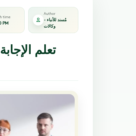
Author
sh time
مُسند للأنباء -
0 PM
وكالات
تعلم الإجاب