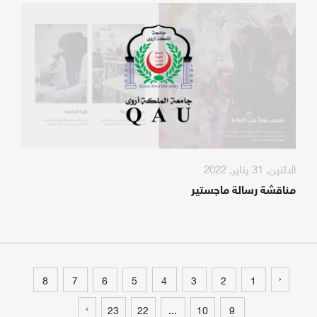
الاثنين, 31 يناير, 2022
مناقشة رسالة ماجستير
‹
8
7
6
5
4
3
2
1
›
23
22
...
10
9