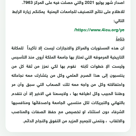
اصدار شهر يوليو 2021 والتي حصلت فيه على المركز 7963.
للاطلاع على نتائج التصنيف للجامعات اليمنية يمكنكم زيارة الرابط
التالي:
https://www.4icu.org/ye/
ختاماً
ان هذه المستويات والمراكز والانجازات ليست إلا تأكيداً للمكانة
التاريخية المرموقه التي تمتاز بها جامعة الملكة أروى منذ التأسيس
وليست الإ خطوات ثابته نقوم بها لكي نعزز من ثقة كل من
ينتسبون إلى هذا الصرح العلمي وكل من يتشارك معه نجاحاته
واحتفالاته وكل من واجه معه تلك الصعاب التي سبق وأن مر
وطننا الحبيب وكل اطيافه بها ، ولايسعنا في الاخير إلا أن نتقدم
بالتهاني والتبريكات لكل منتسبي الجامعة واصدقائها ومنافسيها
الشرفاء دون استثناء او تخصيص مع حفظ الصفات والمناصب
والالقاب ، ونتمنى للجميع المزيد من التفوق والنجاح الدائم.