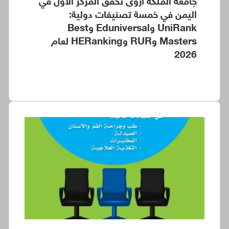
جامعة الملكة أروى تحقق المركز الأول في
اليمن في خمسة تصنيفات دولية:
UniRank وEduniversal وBest
Masters وRUR وHERanking لعام
2026