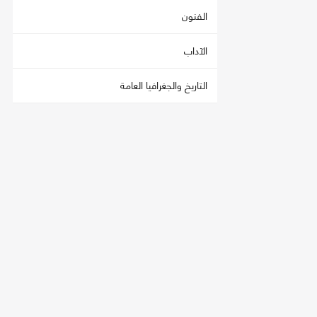
الفنون
الآداب
التاريخ والجغرافيا العامة