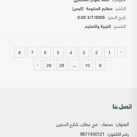
أحمد علوان المذحجي
الناشر:
[
]
مطابع المتنوعة
اليمن
تاريخ النشر:
3/7/2005 0:00
القسم:
التربية والتعليم
‹
8
7
6
5
4
3
2
1
›
29
28
...
10
9
اتصل بنا
العنوان:
صنعاء - فج عطان، شارع الستين
رقم التلفون:
9671450121