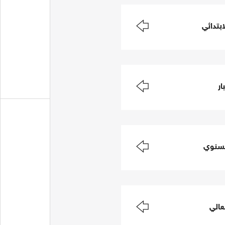
ابتدائي
ار
لسنوي
عالي