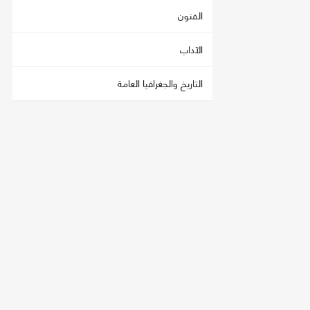
الفنون
الآداب
التاريخ والجغرافيا العامة